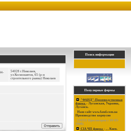
Поиск информации
54028 г.Николаев,
44-
ул.Космонавтов, 65 (р-н
строительного рынка) Николаев
Популярные фирмы
"ФАНД"-Производственная
фирма
- Луганская, Украина,
Луганск.
Наш сайт www.fand.com.ua
Производство корпусно
(
24333
Просмотров с 10-03-
2008)
CIA ЧП фирма
- , , Киев.