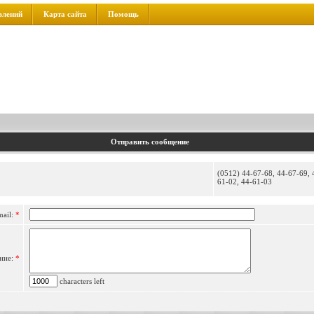
влений
Карта сайта
Помощь
Отправить сообщение
(0512) 44-67-68, 44-67-69, 
61-02, 44-61-03
mail:
*
ние:
*
characters left