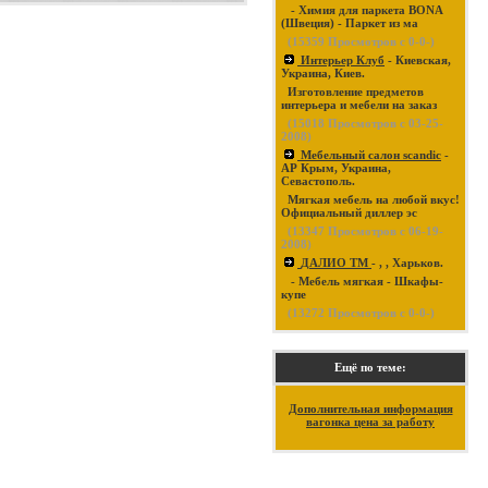
- Химия для паркета BONA
(Швеция) - Паркет из ма
(
15359
Просмотров с 0-0-)
Интерьер Клуб
- Киевская,
Украина, Киев.
Изготовление предметов
интерьера и мебели на заказ
(
15018
Просмотров с 03-25-
2008)
Мебельный салон scandic
-
АР Крым, Украина,
Севастополь.
Мягкая мебель на любой вкус!
Официальный диллер эс
(
13347
Просмотров с 06-19-
2008)
ДАЛИО ТМ
- , , Харьков.
- Мебель мягкая - Шкафы-
купе
(
13272
Просмотров с 0-0-)
Ещё по теме:
Дополнительная информация
вагонка цена за работу