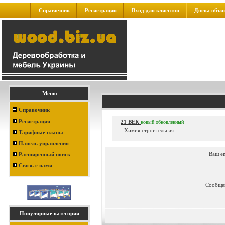
Справочник
Регистрация
Вход для клиентов
Доска объя
Меню
Справочник
Регистрация
21 ВЕК
новый
обновленный
- Химия строительная...
Тарифные планы
Панель управления
Ваш e
Расширенный поиск
Связь с нами
Сообще
Популярные категории