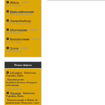
Мебель
(
24233
Просмотров)
Бизнес-информация
(
17872
Просмотров)
Деревообработка
(
17761
Просмотров)
Оборудование
(
16368
Просмотров)
Комплектующие
(
16284
Просмотров)
Услуги
(
14863
Просмотров)
Новые фирмы
LeConfort
- Киевская,
Украина, Киев.
Производство
leconfort.factory обладает
собственно
(03-19-2021)
Newstone
- Киевская,
Украина, Киев.
Керамогранит в Киеве по
низкой цене! Покупая с нам