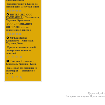
Керамогранит в Киеве по
низкой цене! Покупая с нам
(03-19-2021)
ИНТЕР-ЛЕС ООО
КОМПАНИЯ
- Полтавская,
Украина, Кременчуг.
ООО «КОМПАНИЯ
ИНТЕР-ЛЕС» – это
современное деревоо
(03-19-2021)
UP Logistichna
Kompaniya
- Киевская,
Украина, Киев.
Предоставляем полный
спектр логистических
решений
(11-21-2019)
Торговый городок
-
Киевская, Украина, Киев.
Каменная столешница из
агломерат — эффектное
допол
(11-21-2019)
Деревообработ
Все права защищены. При использо