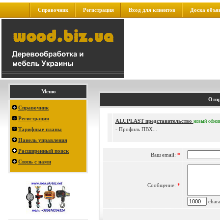
Справочник
Регистрация
Вход для клиентов
Доска объя
Меню
Отпр
Справочник
Регистрация
ALUPLAST представительство
новый
обно
Тарифные планы
- Профиль ПВХ...
Панель управления
Расширенный поиск
Ваш email:
*
Связь с нами
Сообщение:
*
charac