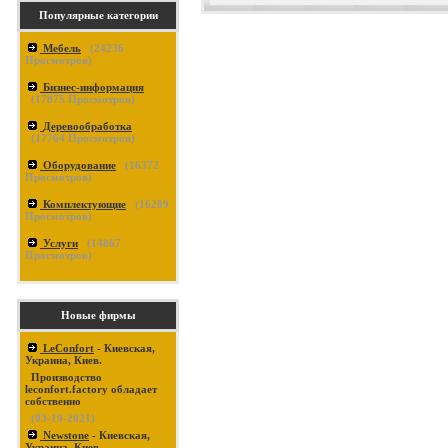
Популярные категории
Мебель
(
24236
Просмотров)
Бизнес-информация
(
17875
Просмотров)
Деревообработка
(
17764
Просмотров)
Оборудование
(
16372
Просмотров)
Комплектующие
(
16289
Просмотров)
Услуги
(
14867
Просмотров)
Новые фирмы
LeConfort
- Киевская,
Украина, Киев.
Производство
leconfort.factory обладает
собственно
(03-19-2021)
Newstone
- Киевская,
Украина, Киев.