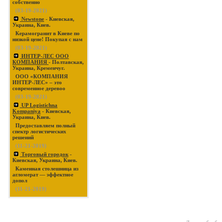
собственно
(03-19-2021)
Newstone
- Киевская,
Украина, Киев.
Керамогранит в Киеве по
низкой цене! Покупая с нам
(03-19-2021)
ИНТЕР-ЛЕС ООО
КОМПАНИЯ
- Полтавская,
Украина, Кременчуг.
ООО «КОМПАНИЯ
ИНТЕР-ЛЕС» – это
современное деревоо
(03-19-2021)
UP Logistichna
Kompaniya
- Киевская,
Украина, Киев.
Предоставляем полный
спектр логистических
решений
(11-21-2019)
Торговый городок
-
Киевская, Украина, Киев.
Каменная столешница из
агломерат — эффектное
допол
(11-21-2019)