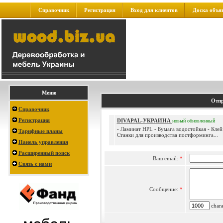
Справочник
Регистрация
Вход для клиентов
Доска объя
Меню
Отпр
Справочник
Регистрация
DIVAPAL-УКРАИНА
новый
обновленный
- Ламинат HPL - Бумага водостойкая - Клей
Тарифные планы
Станки для производства постформинга...
Панель управления
Расширенный поиск
Ваш email:
*
Связь с нами
Сообщение:
*
charac