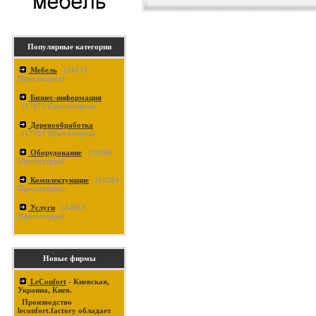
Популярные категории
Мебель
(
24233
Просмотров)
Бизнес-информация
(
17872
Просмотров)
Деревообработка
(
17761
Просмотров)
Оборудование
(
16368
Просмотров)
Комплектующие
(
16284
Просмотров)
Услуги
(
14863
Просмотров)
Новые фирмы
LeConfort
- Киевская,
Украина, Киев.
Производство
leconfort.factory обладает