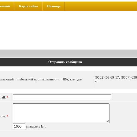
влений
Карта сайта
Помощь
Отправить сообщение
(0562) 36-69-17, (8067) 638
атывающей и мебельной промышленности: ПВА, клеи для
28
mail:
*
ние:
*
characters left