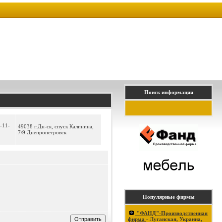
Поиск информации
-11-
49038 г.Дн-ск, спуск Калинина,
7/9 Днепропетровск
Популярные фирмы
"ФАНД"-Производственная
фирма
- Луганская, Украина,