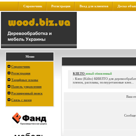
Справочник
Регистрация
Вход для клиентов
Доска объя
Меню
Справочник
Регистрация
KIILTO
новый
обновленный
- Клеи (Kiilto) КИИЛТО для деревообраб
Тарифные планы
пленок, расплавы, полиуретановые клеи...
Панель управления
Расширенный поиск
Ваш e
Связь с нами
Сообще