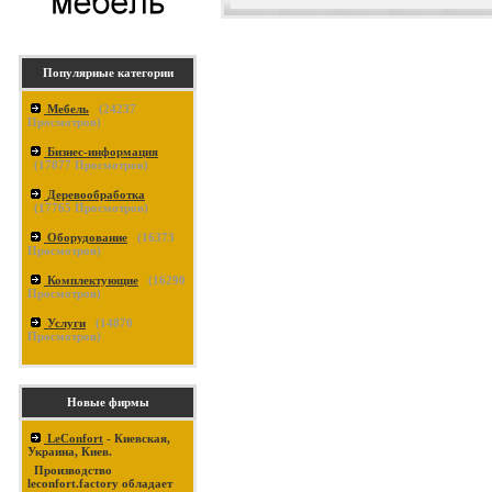
Популярные категории
Мебель
(
24237
Просмотров)
Бизнес-информация
(
17877
Просмотров)
Деревообработка
(
17765
Просмотров)
Оборудование
(
16373
Просмотров)
Комплектующие
(
16290
Просмотров)
Услуги
(
14870
Просмотров)
Новые фирмы
LeConfort
- Киевская,
Украина, Киев.
Производство
leconfort.factory обладает