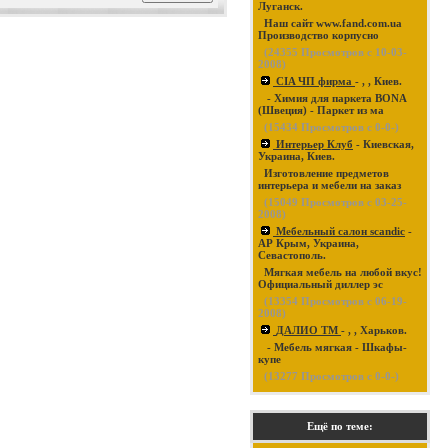
Луганск.
Наш сайт www.fand.com.ua
Производство корпусно
(
24355
Просмотров с 10-03-
2008)
CIA ЧП фирма
- , , Киев.
- Химия для паркета BONA
(Швеция) - Паркет из ма
(
15434
Просмотров с 0-0-)
Интерьер Клуб
- Киевская,
Украина, Киев.
Изготовление предметов
интерьера и мебели на заказ
(
15049
Просмотров с 03-25-
2008)
Мебельный салон scandic
-
АР Крым, Украина,
Севастополь.
Мягкая мебель на любой вкус!
Официальный диллер эс
(
13354
Просмотров с 06-19-
2008)
ДАЛИО ТМ
- , , Харьков.
- Мебель мягкая - Шкафы-
купе
(
13277
Просмотров с 0-0-)
Ещё по теме: