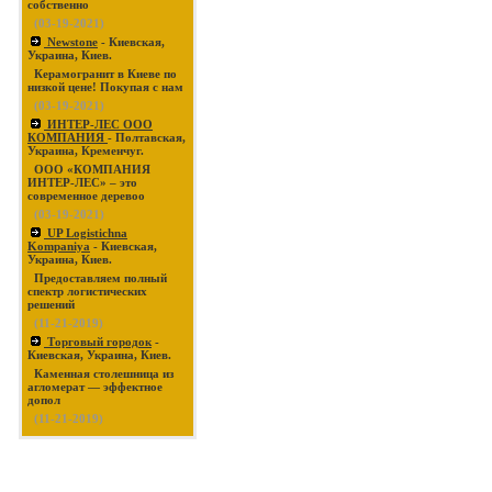
собственно
(03-19-2021)
Newstone
- Киевская,
Украина, Киев.
Керамогранит в Киеве по
низкой цене! Покупая с нам
(03-19-2021)
ИНТЕР-ЛЕС ООО
КОМПАНИЯ
- Полтавская,
Украина, Кременчуг.
ООО «КОМПАНИЯ
ИНТЕР-ЛЕС» – это
современное деревоо
(03-19-2021)
UP Logistichna
Kompaniya
- Киевская,
Украина, Киев.
Предоставляем полный
спектр логистических
решений
(11-21-2019)
Торговый городок
-
Киевская, Украина, Киев.
Каменная столешница из
агломерат — эффектное
допол
(11-21-2019)