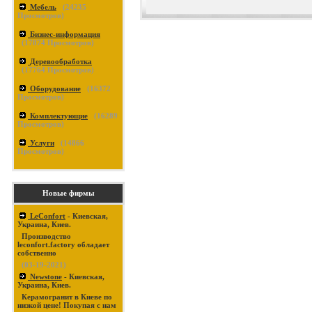
Мебель
(
24235
Просмотров)
Бизнес-информация
(
17874
Просмотров)
Деревообработка
(
17764
Просмотров)
Оборудование
(
16372
Просмотров)
Комплектующие
(
16289
Просмотров)
Услуги
(
14866
Просмотров)
Новые фирмы
LeConfort
- Киевская,
Украина, Киев.
Производство
leconfort.factory обладает
собственно
(03-19-2021)
Newstone
- Киевская,
Украина, Киев.
Керамогранит в Киеве по
низкой цене! Покупая с нам