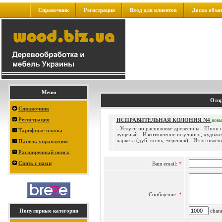
Справочник
Регистрация
Вход для клиентов
Доска объя
Меню
Отпр
Справочник
Регистрация
ИСПРАВИТЕЛЬНАЯ КОЛОНИЯ N4
нов
- Услуги по распиловке древесины - Шпон 
Тарифные планы
лущеный - Изготовление штучного, художе
паркета (дуб, ясень, черешня) - Изготовлени
Панель управления
Расширенный поиск
Связь с нами
Ваш email:
*
Сообщение:
*
Популярные категории
charac