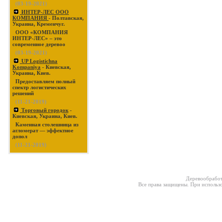
(03-19-2021)
ИНТЕР-ЛЕС ООО
КОМПАНИЯ
- Полтавская,
Украина, Кременчуг.
ООО «КОМПАНИЯ
ИНТЕР-ЛЕС» – это
современное деревоо
(03-19-2021)
UP Logistichna
Kompaniya
- Киевская,
Украина, Киев.
Предоставляем полный
спектр логистических
решений
(11-21-2019)
Торговый городок
-
Киевская, Украина, Киев.
Каменная столешница из
агломерат — эффектное
допол
(11-21-2019)
Деревообработ
Все права защищены. При использо