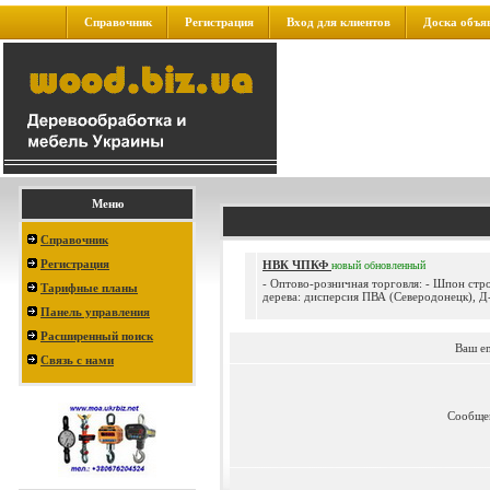
Справочник
Регистрация
Вход для клиентов
Доска объя
Меню
Справочник
Регистрация
НВК ЧПКФ
новый
обновленный
- Оптово-розничная торговля: - Шпон стро
Тарифные планы
дерева: дисперсия ПВА (Северодонецк), Д-
Панель управления
Расширенный поиск
Ваш e
Связь с нами
Сообще