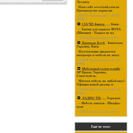
Луганск.
Наш сайт www.fand.com.ua
Производство корпусно
(
24355
Просмотров с 10-03-
2008)
CIA ЧП фирма
- , , Киев.
- Химия для паркета BONA
(Швеция) - Паркет из ма
(
15434
Просмотров с 0-0-)
Интерьер Клуб
- Киевская,
Украина, Киев.
Изготовление предметов
интерьера и мебели на заказ
(
15049
Просмотров с 03-25-
2008)
Мебельный салон scandic
-
АР Крым, Украина,
Севастополь.
Мягкая мебель на любой вкус!
Официальный диллер эс
(
13354
Просмотров с 06-19-
2008)
ДАЛИО ТМ
- , , Харьков.
- Мебель мягкая - Шкафы-
купе
(
13277
Просмотров с 0-0-)
Ещё по теме: