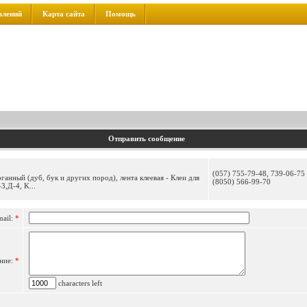
влений
Карта сайта
Помощь
Отправить сообщение
(057) 755-79-48, 739-06-75 
ганный (дуб, бук и других пород), лента клеевая - Клеи для
(8050) 566-99-70
3,Д-4, K...
mail:
*
ние:
*
characters left