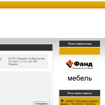
Поиск информации
61105 г.Харьков, ул.Киргизская,
F,
19, корп. 2, 2 эт., оф. 203
Харьков
Популярные фирмы
"ФАНД"-Производственная
фирма
- Луганская, Украина,