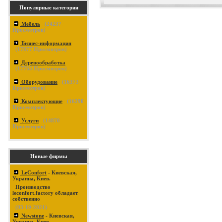
Популярные категории
Мебель
(
24237
Просмотров)
Бизнес-информация
(
17877
Просмотров)
Деревообработка
(
17765
Просмотров)
Оборудование
(
16373
Просмотров)
Комплектующие
(
16290
Просмотров)
Услуги
(
14870
Просмотров)
Новые фирмы
LeConfort
- Киевская,
Украина, Киев.
Производство
leconfort.factory обладает
собственно
(03-19-2021)
Newstone
- Киевская,
Украина, Киев.