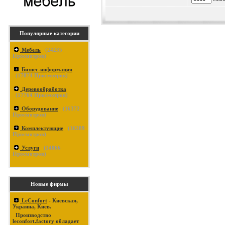
Популярные категории
Мебель
(
24235
Просмотров)
Бизнес-информация
(
17874
Просмотров)
Деревообработка
(
17764
Просмотров)
Оборудование
(
16372
Просмотров)
Комплектующие
(
16289
Просмотров)
Услуги
(
14866
Просмотров)
Новые фирмы
LeConfort
- Киевская,
Украина, Киев.
Производство
leconfort.factory обладает