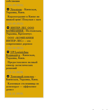
собственно
(03-19-2021)
Newstone
- Киевская,
Украина, Киев.
Керамогранит в Киеве по
низкой цене! Покупая с нам
(03-19-2021)
ИНТЕР-ЛЕС ООО
КОМПАНИЯ
- Полтавская,
Украина, Кременчуг.
ООО «КОМПАНИЯ
ИНТЕР-ЛЕС» – это
современное деревоо
(03-19-2021)
UP Logistichna
Kompaniya
- Киевская,
Украина, Киев.
Предоставляем полный
спектр логистических
решений
(11-21-2019)
Торговый городок
-
Киевская, Украина, Киев.
Каменная столешница из
агломерат — эффектное
допол
(11-21-2019)