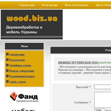
Справочник
Регистрация
Вход для клиентов
Доска объя
Меню
Отпр
Справочник
Регистрация
НИЖНЕСТРУТИНСКОЕ ООО
новый
обн
Тарифные планы
- Изготовление и реализация досок для пола
Изделия погонажные - Изготовление и реал
Панель управления
столярных изделий - дверные блоки марки ДГ
Расширенный поиск
Связь с нами
Ваш email:
*
Сообщение:
*
charac