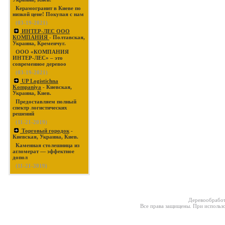
Керамогранит в Киеве по
низкой цене! Покупая с нам
(03-19-2021)
ИНТЕР-ЛЕС ООО
КОМПАНИЯ
- Полтавская,
Украина, Кременчуг.
ООО «КОМПАНИЯ
ИНТЕР-ЛЕС» – это
современное деревоо
(03-19-2021)
UP Logistichna
Kompaniya
- Киевская,
Украина, Киев.
Предоставляем полный
спектр логистических
решений
(11-21-2019)
Торговый городок
-
Киевская, Украина, Киев.
Каменная столешница из
агломерат — эффектное
допол
(11-21-2019)
Деревообработ
Все права защищены. При использо