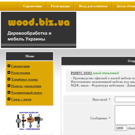
Справочник
Регистрация
Вход для клиентов
Доска объя
Меню
Отпр
Справочник
Регистрация
РАМУС ООО
новый
обновленный
- Производство офисной и жилой мебели под
Тарифные планы
Изготовление эксклюзивной мебели под зак
МДФ, шпон - Фурнитура мебельная - Диван
Панель управления
Расширенный поиск
Связь с нами
Ваш email:
*
Сообщение:
*
charac