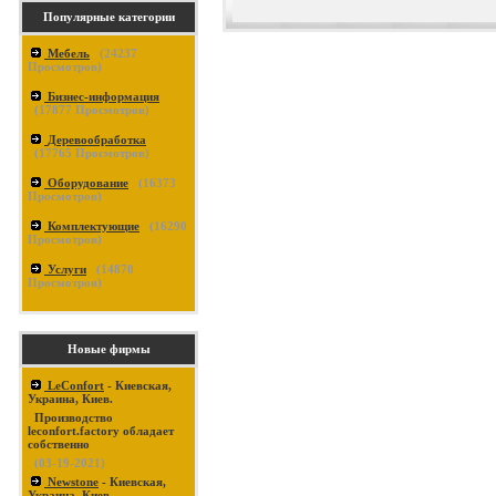
Популярные категории
Мебель
(
24237
Просмотров)
Бизнес-информация
(
17877
Просмотров)
Деревообработка
(
17765
Просмотров)
Оборудование
(
16373
Просмотров)
Комплектующие
(
16290
Просмотров)
Услуги
(
14870
Просмотров)
Новые фирмы
LeConfort
- Киевская,
Украина, Киев.
Производство
leconfort.factory обладает
собственно
(03-19-2021)
Newstone
- Киевская,
Украина, Киев.