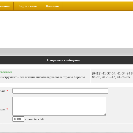
влений
Карта сайта
Помощь
Отправить сообщение
овленный
(0412) 41-37-54, 41-34-94 F
нструмент - Реализация пиломатериалов в страны Европы...
88-86, 41-39-42, 41-39-55
mail:
*
ние:
*
characters left