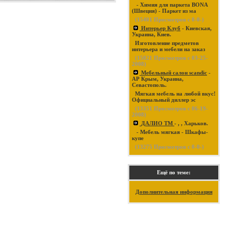
- Химия для паркета BONA
(Швеция) - Паркет из ма
(
15401
Просмотров с 0-0-)
Интерьер Клуб
- Киевская,
Украина, Киев.
Изготовление предметов
интерьера и мебели на заказ
(
15021
Просмотров с 03-25-
2008)
Мебельный салон scandic
-
АР Крым, Украина,
Севастополь.
Мягкая мебель на любой вкус!
Официальный диллер эс
(
13351
Просмотров с 06-19-
2008)
ДАЛИО ТМ
- , , Харьков.
- Мебель мягкая - Шкафы-
купе
(
13275
Просмотров с 0-0-)
Ещё по теме:
Дополнительная информация