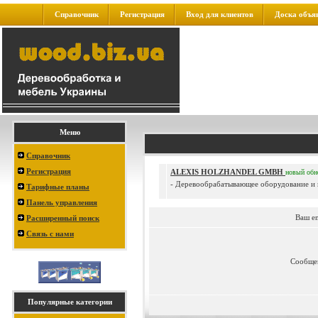
Справочник
Регистрация
Вход для клиентов
Доска объя
Меню
Справочник
Регистрация
ALEXIS HOLZHANDEL GMBH
новый
обн
- Деревообрабатывающее оборудование и и
Тарифные планы
Панель управления
Ваш e
Расширенный поиск
Связь с нами
Сообще
Популярные категории