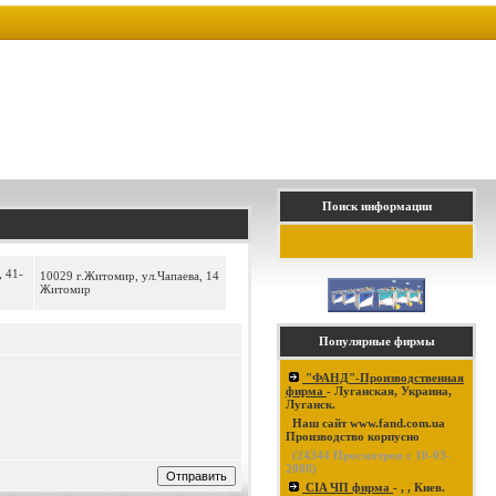
Поиск информации
, 41-
10029 г.Житомир, ул.Чапаева, 14
Житомир
Популярные фирмы
"ФАНД"-Производственная
фирма
- Луганская, Украина,
Луганск.
Наш сайт www.fand.com.ua
Производство корпусно
(
24344
Просмотров с 10-03-
2008)
CIA ЧП фирма
- , , Киев.