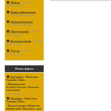
Мебель
(
24236
Просмотров)
Бизнес-информация
(
17875
Просмотров)
Деревообработка
(
17764
Просмотров)
Оборудование
(
16372
Просмотров)
Комплектующие
(
16289
Просмотров)
Услуги
(
14867
Просмотров)
Новые фирмы
LeConfort
- Киевская,
Украина, Киев.
Производство
leconfort.factory обладает
собственно
(03-19-2021)
Newstone
- Киевская,
Украина, Киев.
Керамогранит в Киеве по
низкой цене! Покупая с нам