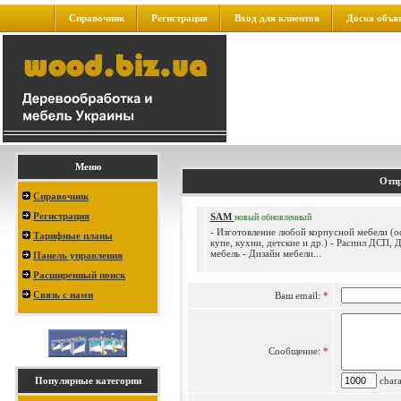
Справочник
Регистрация
Вход для клиентов
Доска объя
Меню
Отпр
Справочник
Регистрация
SAM
новый
обновленный
- Изготовление любой корпусной мебели (о
Тарифные планы
купе, кухни, детские и др.) - Распил ДСП, 
мебель - Дизайн мебели...
Панель управления
Расширенный поиск
Связь с нами
Ваш email:
*
Сообщение:
*
Популярные категории
charac