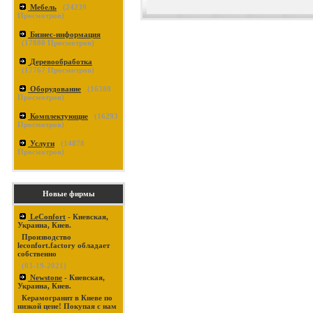
Мебель
(
24239
Просмотров)
Бизнес-информация
(
17880
Просмотров)
Деревообработка
(
17767
Просмотров)
Оборудование
(
16380
Просмотров)
Комплектующие
(
16293
Просмотров)
Услуги
(
14878
Просмотров)
Новые фирмы
LeConfort
- Киевская,
Украина, Киев.
Производство
leconfort.factory обладает
собственно
(03-19-2021)
Newstone
- Киевская,
Украина, Киев.
Керамогранит в Киеве по
низкой цене! Покупая с нам