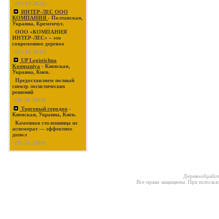
(03-19-2021)
ИНТЕР-ЛЕС ООО
КОМПАНИЯ
- Полтавская,
Украина, Кременчуг.
ООО «КОМПАНИЯ
ИНТЕР-ЛЕС» – это
современное деревоо
(03-19-2021)
UP Logistichna
Kompaniya
- Киевская,
Украина, Киев.
Предоставляем полный
спектр логистических
решений
(11-21-2019)
Торговый городок
-
Киевская, Украина, Киев.
Каменная столешница из
агломерат — эффектное
допол
(11-21-2019)
Деревообработ
Все права защищены. При использо