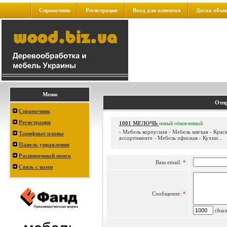
Справочник
Регистрация
Вход для клиентов
Доска объя
Меню
Отпр
Справочник
Регистрация
1001 МЕЛОЧЬ
новый
обновленный
- Мебель корпусная - Мебель мягкая - Краск
Тарифные планы
ассортименте - Мебель офисная - Кухни...
Панель управления
Расширенный поиск
Ваш email:
*
Связь с нами
Сообщение:
*
charac