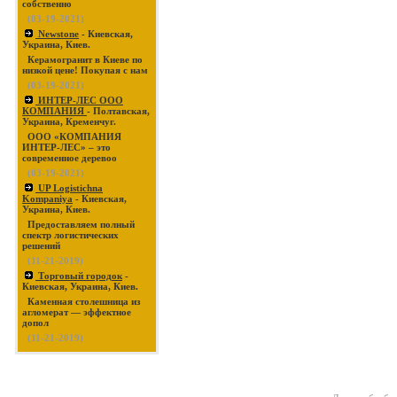
собственно
(03-19-2021)
Newstone
- Киевская,
Украина, Киев.
Керамогранит в Киеве по
низкой цене! Покупая с нам
(03-19-2021)
ИНТЕР-ЛЕС ООО
КОМПАНИЯ
- Полтавская,
Украина, Кременчуг.
ООО «КОМПАНИЯ
ИНТЕР-ЛЕС» – это
современное деревоо
(03-19-2021)
UP Logistichna
Kompaniya
- Киевская,
Украина, Киев.
Предоставляем полный
спектр логистических
решений
(11-21-2019)
Торговый городок
-
Киевская, Украина, Киев.
Каменная столешница из
агломерат — эффектное
допол
(11-21-2019)