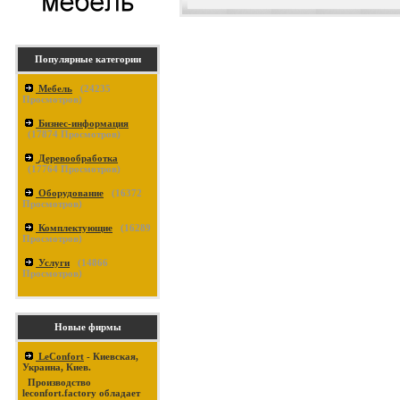
Популярные категории
Мебель
(
24235
Просмотров)
Бизнес-информация
(
17874
Просмотров)
Деревообработка
(
17764
Просмотров)
Оборудование
(
16372
Просмотров)
Комплектующие
(
16289
Просмотров)
Услуги
(
14866
Просмотров)
Новые фирмы
LeConfort
- Киевская,
Украина, Киев.
Производство
leconfort.factory обладает