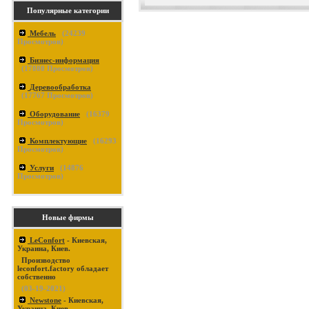
Популярные категории
Мебель
(
24239
Просмотров)
Бизнес-информация
(
17880
Просмотров)
Деревообработка
(
17767
Просмотров)
Оборудование
(
16379
Просмотров)
Комплектующие
(
16293
Просмотров)
Услуги
(
14876
Просмотров)
Новые фирмы
LeConfort
- Киевская,
Украина, Киев.
Производство
leconfort.factory обладает
собственно
(03-19-2021)
Newstone
- Киевская,
Украина, Киев.