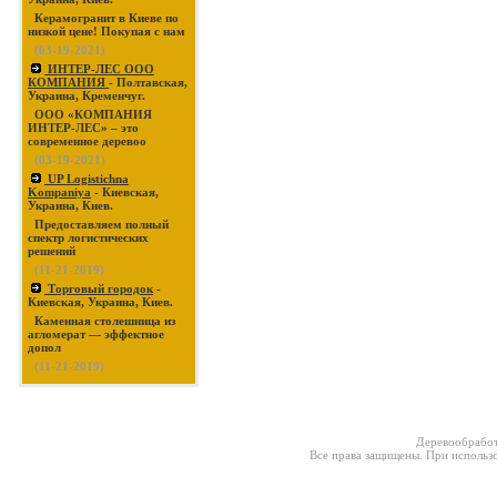
Керамогранит в Киеве по
низкой цене! Покупая с нам
(03-19-2021)
ИНТЕР-ЛЕС ООО
КОМПАНИЯ
- Полтавская,
Украина, Кременчуг.
ООО «КОМПАНИЯ
ИНТЕР-ЛЕС» – это
современное деревоо
(03-19-2021)
UP Logistichna
Kompaniya
- Киевская,
Украина, Киев.
Предоставляем полный
спектр логистических
решений
(11-21-2019)
Торговый городок
-
Киевская, Украина, Киев.
Каменная столешница из
агломерат — эффектное
допол
(11-21-2019)
Деревообработ
Все права защищены. При использо