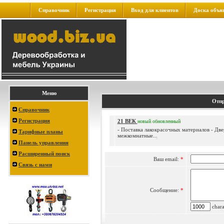
Справочник
Регистрация
Вход для клиентов
Доска объя
Меню
Отпр
Справочник
Регистрация
21 ВЕК
новый
обновленный
- Поставка лакокрасочных материалов - Дв
Тарифные планы
межкомнатные...
Панель управления
Расширенный поиск
Ваш email:
*
Связь с нами
Сообщение:
*
charac