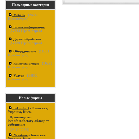
Популярные категории
Мебель
(
24240
Просмотров)
Бизнес-информация
(
17883
Просмотров)
Деревообработка
(
17769
Просмотров)
Оборудование
(
16381
Просмотров)
Комплектующие
(
16293
Просмотров)
Услуги
(
14880
Просмотров)
Новые фирмы
LeConfort
- Киевская,
Украина, Киев.
Производство
leconfort.factory обладает
собственно
(03-19-2021)
Newstone
- Киевская,
Украина, Киев.