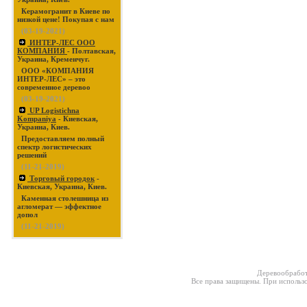
Керамогранит в Киеве по
низкой цене! Покупая с нам
(03-19-2021)
ИНТЕР-ЛЕС ООО
КОМПАНИЯ
- Полтавская,
Украина, Кременчуг.
ООО «КОМПАНИЯ
ИНТЕР-ЛЕС» – это
современное деревоо
(03-19-2021)
UP Logistichna
Kompaniya
- Киевская,
Украина, Киев.
Предоставляем полный
спектр логистических
решений
(11-21-2019)
Торговый городок
-
Киевская, Украина, Киев.
Каменная столешница из
агломерат — эффектное
допол
(11-21-2019)
Деревообработ
Все права защищены. При использо