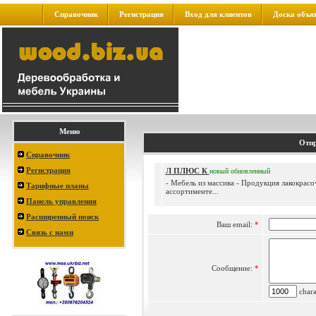
Справочник
Регистрация
Вход для клиентов
Доска объя
Меню
Отпр
Справочник
Регистрация
Л ПЛЮС К
новый
обновленный
- Мебель из массива - Продукция лакокрасо
Тарифные планы
ассортименте...
Панель управления
Расширенный поиск
Ваш email:
*
Связь с нами
Сообщение:
*
charac