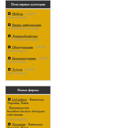
Популярные категории
Мебель
(
24239
Просмотров)
Бизнес-информация
(
17880
Просмотров)
Деревообработка
(
17766
Просмотров)
Оборудование
(
16378
Просмотров)
Комплектующие
(
16293
Просмотров)
Услуги
(
14876
Просмотров)
Новые фирмы
LeConfort
- Киевская,
Украина, Киев.
Производство
leconfort.factory обладает
собственно
(03-19-2021)
Newstone
- Киевская,
Украина, Киев.