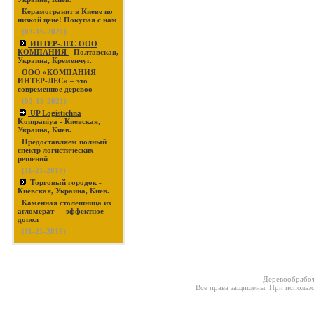
Керамогранит в Киеве по
низкой цене! Покупая с нам
(03-19-2021)
ИНТЕР-ЛЕС ООО
КОМПАНИЯ
- Полтавская,
Украина, Кременчуг.
ООО «КОМПАНИЯ
ИНТЕР-ЛЕС» – это
современное деревоо
(03-19-2021)
UP Logistichna
Kompaniya
- Киевская,
Украина, Киев.
Предоставляем полный
спектр логистических
решений
(11-21-2019)
Торговый городок
-
Киевская, Украина, Киев.
Каменная столешница из
агломерат — эффектное
допол
(11-21-2019)
Деревообработ
Все права защищены. При использо