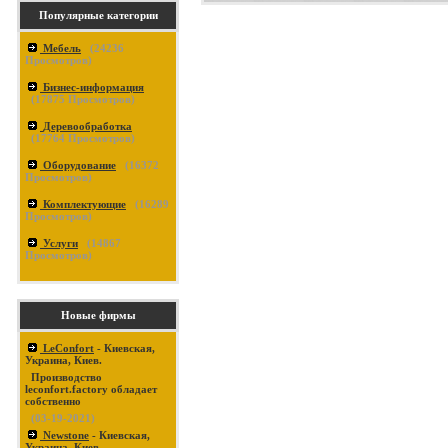
Популярные категории
Мебель
(
24236
Просмотров)
Бизнес-информация
(
17875
Просмотров)
Деревообработка
(
17764
Просмотров)
Оборудование
(
16372
Просмотров)
Комплектующие
(
16289
Просмотров)
Услуги
(
14867
Просмотров)
Новые фирмы
LeConfort
- Киевская,
Украина, Киев.
Производство
leconfort.factory обладает
собственно
(03-19-2021)
Newstone
- Киевская,
Украина, Киев.