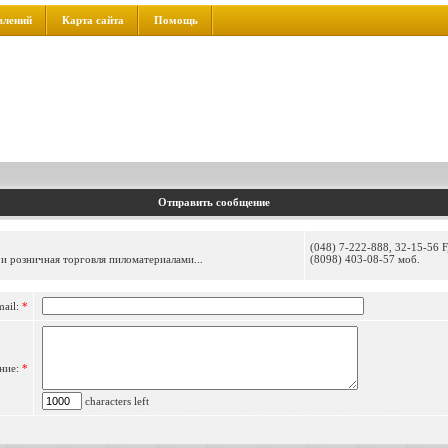
влений
Карта сайта
Помощь
Отправить сообщение
(048) 7-222-888, 32-15-56 F
ая и розничная торговля пиломатериалами...
(8098) 403-08-57 моб.
mail:
*
ние:
*
characters left