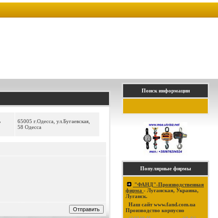
Поиск информации
,
65005 г.Одесса, ул.Бугаевская,
58 Одесса
Популярные фирмы
"ФАНД"-Производственная
фирма
- Луганская, Украина,
Луганск.
Наш сайт www.fand.com.ua
Производство корпусно