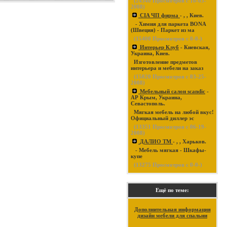
(
24340
Просмотров с 10-03-
2008)
CIA ЧП фирма
- , , Киев.
- Химия для паркета BONA
(Швеция) - Паркет из ма
(
15400
Просмотров с 0-0-)
Интерьер Клуб
- Киевская,
Украина, Киев.
Изготовление предметов
интерьера и мебели на заказ
(
15020
Просмотров с 03-25-
2008)
Мебельный салон scandic
-
АР Крым, Украина,
Севастополь.
Мягкая мебель на любой вкус!
Официальный диллер эс
(
13351
Просмотров с 06-19-
2008)
ДАЛИО ТМ
- , , Харьков.
- Мебель мягкая - Шкафы-
купе
(
13275
Просмотров с 0-0-)
Ещё по теме:
Дополнительная информация
дизайн мебели для спальни