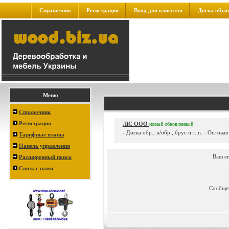
Справочник
Регистрация
Вход для клиентов
Доска объя
Меню
Справочник
Регистрация
ЛiС ООО
новый
обновленный
- Доска обр., н/обр., брус и т. п. - Оптов
Тарифные планы
Панель управления
Ваш e
Расширенный поиск
Связь с нами
Сообще