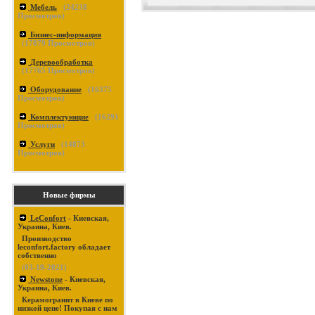
Мебель
(
24238
Просмотров)
Бизнес-информация
(
17879
Просмотров)
Деревообработка
(
17765
Просмотров)
Оборудование
(
16375
Просмотров)
Комплектующие
(
16291
Просмотров)
Услуги
(
14873
Просмотров)
Новые фирмы
LeConfort
- Киевская,
Украина, Киев.
Производство
leconfort.factory обладает
собственно
(03-19-2021)
Newstone
- Киевская,
Украина, Киев.
Керамогранит в Киеве по
низкой цене! Покупая с нам