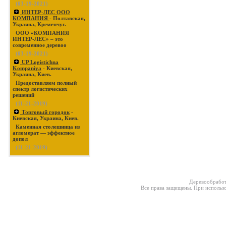
(03-19-2021)
ИНТЕР-ЛЕС ООО
КОМПАНИЯ
- Полтавская,
Украина, Кременчуг.
ООО «КОМПАНИЯ
ИНТЕР-ЛЕС» – это
современное деревоо
(03-19-2021)
UP Logistichna
Kompaniya
- Киевская,
Украина, Киев.
Предоставляем полный
спектр логистических
решений
(11-21-2019)
Торговый городок
-
Киевская, Украина, Киев.
Каменная столешница из
агломерат — эффектное
допол
(11-21-2019)
Деревообработ
Все права защищены. При использо