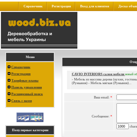
Справочник
Регистрация
Вход для клиентов
Доска объя
Меню
Отпр
Справочник
Регистрация
CAVIO INTERIORS салон мебели
новый
о
- Мебель из массива дерева (кухни, гостины
Тарифные планы
(Румыния) - Мебель мягкая (Румыния)...
Панель управления
Расширенный поиск
Ваш email:
*
Связь с нами
Сообщение:
*
charac
Популярные категории