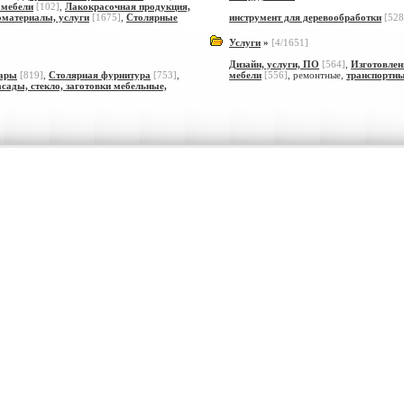
 мебели
[102]
,
Лакокрасочная продукция,
оматериалы, услуги
[1675]
,
Столярные
инструмент для деревообработки
[528
Услуги
»
[4/1651]
Дизайн, услуги, ПО
[564]
,
Изготовлен
уары
[819]
,
Столярная фурнитура
[753]
,
мебели
[556]
,
ремонтные
,
транспортн
сады, стекло, заготовки мебельные,