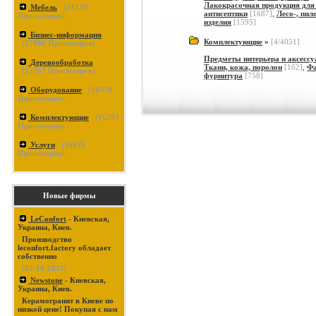
Лакокрасочная продукция для
Мебель
(
24239
антисептики
[1687]
,
Лесо-, пил
Просмотров)
изделия
[1595]
Бизнес-информация
Комплектующие
»
[4/4051]
(
17880
Просмотров)
Предметы интерьера и аксесс
Деревообработка
Ткани, кожа, поролон
[162]
,
Фа
(
17767
Просмотров)
фурнитура
[758]
Оборудование
(
16379
Просмотров)
Комплектующие
(
16293
Просмотров)
Услуги
(
14876
Просмотров)
Новые фирмы
LeConfort
- Киевская,
Украина, Киев.
Производство
leconfort.factory обладает
собственно
(03-19-2021)
Newstone
- Киевская,
Украина, Киев.
Керамогранит в Киеве по
низкой цене! Покупая с нам