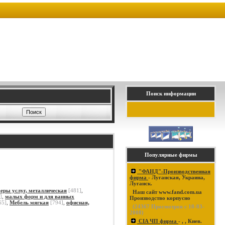
Поиск информации
Популярные фирмы
"ФАНД"-Производственная
фирма
- Луганская, Украина,
Луганск.
феры услуг, металлическая
[481]
,
Наш сайт www.fand.com.ua
]
,
малых форм и для ванных
Производство корпусно
65]
,
Мебель мягкая
[794]
,
офисная,
(
24367
Просмотров с 10-03-
2008)
CIA ЧП фирма
- , , Киев.