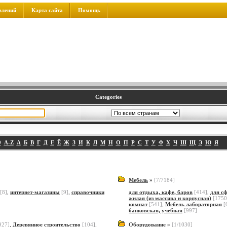
влений
Карта сайта
Помощь
Categories
9
A-Z
А
Б
В
Г
Д
Е
Ё
Ж
З
И
К
Л
М
Н
О
П
Р
С
Т
У
Ф
Х
Ч
Ш
Щ
Э
Ю
Я
Мебель
»
[7/7184]
[8]
,
интернет-магазины
[9]
,
справочники
для отдыха, кафе, баров
[414]
,
для с
жилая (из массива и корпусная)
[1750
комнат
[541]
,
Мебель лабораторная
[
банковская, учебная
[997]
927]
,
Деревянное строительство
[104]
,
Оборудование
»
[1/1030]