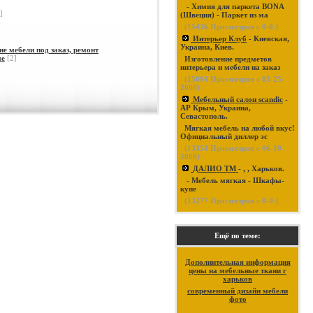
- Химия для паркета BONA
]
(Швеция) - Паркет из ма
(
15436
Просмотров с 0-0-)
Интерьер Клуб
- Киевская,
Украина, Киев.
ие мебели под заказ, ремонт
ые
[2]
Изготовление предметов
интерьера и мебели на заказ
(
15094
Просмотров с 03-25-
2008)
Мебельный салон scandic
-
АР Крым, Украина,
Севастополь.
Мягкая мебель на любой вкус!
Официальный диллер эс
(
13354
Просмотров с 06-19-
2008)
ДАЛИО ТМ
- , , Харьков.
- Мебель мягкая - Шкафы-
купе
(
13277
Просмотров с 0-0-)
Ещё по теме:
Дополнительная информация
цены на мебельные ткани г
харьков
современный дизайн мебели
фото