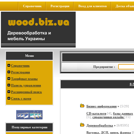
Справочник
Регистрация
Вход для клиентов
Доска объя
Меню
Справочник
Предприятие :
Регистрация
Тарифные планы
0-
Панель управления
Расширенный поиск
Связь с нами
Бизнес-информация
»
[5/29]
CD-каталоги
[4]
,
базы данных
[5]
,
справочники онлайн
[15]
Деревообработка
»
[6/8595]
Популярные категории
Вагонка, ДСП, шпон, фанера
[