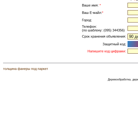
Ваше имя:
*
Ваш Е-майл:
*
Город:
Телефон:
(по шаблону: (095) 344356)
Срок хранения объявления:
Защитный код:
Напишите код цифрами:
толщина фанеры под паркет
Деревообработка, де