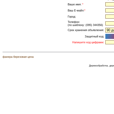
Ваше имя:
*
Ваш Е-майл:
*
Город:
Телефон:
(по шаблону: (095) 344356)
Срок хранения объявления:
Защитный код:
Напишите код цифрами:
фанера березовая цена
Деревообработка, де