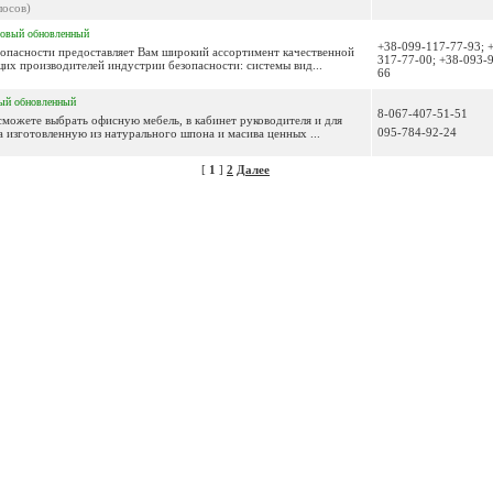
лосов)
новый
обновленный
+38-099-117-77-93; 
опасности предоставляет Вам широкий ассортимент качественной
317-77-00; +38-093-
их производителей индустрии безопасности: системы вид...
66
ый
обновленный
8-067-407-51-51
сможете выбрать офисную мебель, в кабинет руководителя и для
095-784-92-24
 изготовленную из натурального шпона и масива ценных ...
[
1
]
2
Далее