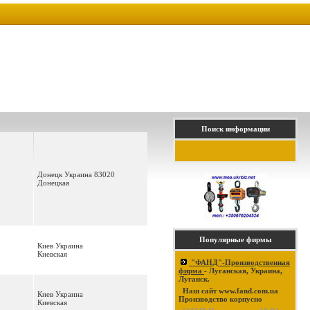
Поиск информации
Донецк Украина 83020
Донецкая
Популярные фирмы
Киев Украина
Киевская
"ФАНД"-Производственная
фирма
- Луганская, Украина,
Луганск.
Наш сайт www.fand.com.ua
Киев Украина
Производство корпусно
Киевская