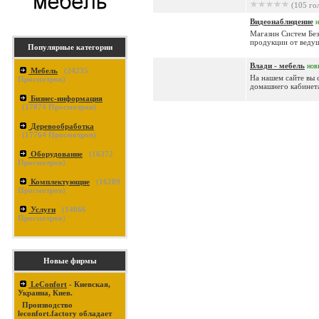
(105 го
Видеонаблюдение
Магазин Систем Без
продукции от ведущ
Популярные категории
Влади - мебель
нов
Мебель
(
24235
На нашем сайте вы 
Просмотров)
домашнего кабинета
Бизнес-информация
(
17874
Просмотров)
Деревообработка
(
17764
Просмотров)
Оборудование
(
16372
Просмотров)
Комплектующие
(
16289
Просмотров)
Услуги
(
14866
Просмотров)
Новые фирмы
LeConfort
- Киевская,
Украина, Киев.
Производство
leconfort.factory обладает