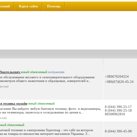
влений
Карта сайта
Помощь
 Анатольевич
новый
обновленный
изображения
+380676204524
ое обслуживание весового и силоизмерительного оборудования:
мометров общего назначения и образцовых, измерителей н...
+380(67)620-45-24
лосов)
ая техника онлайн
новый
обновленный
8 (044) 390-25-17
агазине Вы найдете любую бытовую технику, фото- и видеокамеры,
8 (044) 390-25-18
и жк телевизоры, пылесосы и холодильники по ценам к...
80508962810
осов)
овый
обновленный
ытовой техники и электроники Supermag - это сайт на котором
8 (044) 390-45-98
ы на товары из множества интернет-магазинов Украины. З...