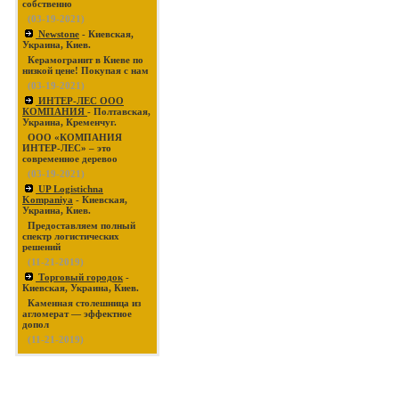
собственно
(03-19-2021)
Newstone
- Киевская,
Украина, Киев.
Керамогранит в Киеве по
низкой цене! Покупая с нам
(03-19-2021)
ИНТЕР-ЛЕС ООО
КОМПАНИЯ
- Полтавская,
Украина, Кременчуг.
ООО «КОМПАНИЯ
ИНТЕР-ЛЕС» – это
современное деревоо
(03-19-2021)
UP Logistichna
Kompaniya
- Киевская,
Украина, Киев.
Предоставляем полный
спектр логистических
решений
(11-21-2019)
Торговый городок
-
Киевская, Украина, Киев.
Каменная столешница из
агломерат — эффектное
допол
(11-21-2019)