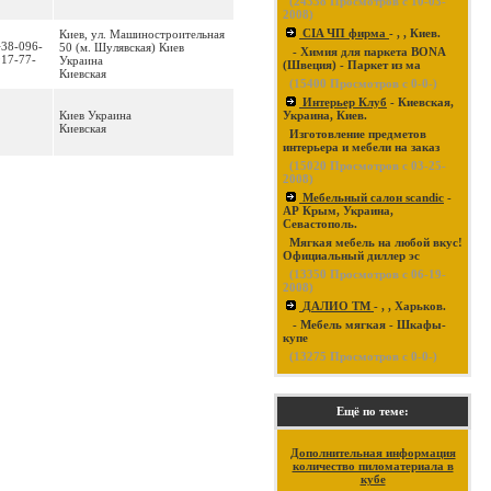
(
24338
Просмотров с 10-03-
2008)
CIA ЧП фирма
- , , Киев.
Киев, ул. Машиностроительная
+38-096-
50 (м. Шулявская) Киев
- Химия для паркета BONA
917-77-
Украина
(Швеция) - Паркет из ма
Киевская
(
15400
Просмотров с 0-0-)
Интерьер Клуб
- Киевская,
Киев Украина
Украина, Киев.
Киевская
Изготовление предметов
интерьера и мебели на заказ
(
15020
Просмотров с 03-25-
2008)
Мебельный салон scandic
-
АР Крым, Украина,
Севастополь.
Мягкая мебель на любой вкус!
Официальный диллер эс
(
13350
Просмотров с 06-19-
2008)
ДАЛИО ТМ
- , , Харьков.
- Мебель мягкая - Шкафы-
купе
(
13275
Просмотров с 0-0-)
Ещё по теме:
Дополнительная информация
количество пиломатериала в
кубе