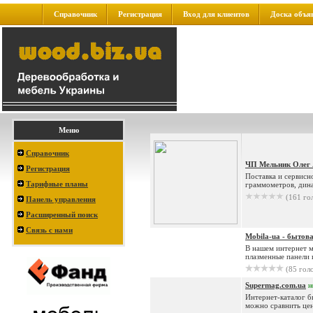
Справочник
Регистрация
Вход для клиентов
Доска объя
Меню
Справочник
ЧП Мельник Олег
Регистрация
Поставка и сервисн
Тарифные планы
граммометров, дина
(161 го
Панель управления
Расширенный поиск
Связь с нами
Mobila-ua - бытов
В нашем интернет м
плазменные панели 
(85 гол
Supermag.com.ua
н
Интернет-каталог б
можно сравнить цен