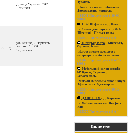
Луганск.
Донецк Украина 83020
Наш сайт www.fand.com.ua
Донецкая
Производство корпусно
(
24351
Просмотров с 10-03-
2008)
CIA ЧП фирма
- , , Киев.
- Химия для паркета BONA
(Швеция) - Паркет из ма
(
15402
Просмотров с 0-0-)
ул.Луценко, 7 Черкассы
Интерьер Клуб
- Киевская,
Украина 18000
Украина, Киев.
+38(067)
Черкасская
Изготовление предметов
интерьера и мебели на заказ
(
15023
Просмотров с 03-25-
2008)
Мебельный салон scandic
-
АР Крым, Украина,
Севастополь.
Мягкая мебель на любой вкус!
Официальный диллер эс
(
13354
Просмотров с 06-19-
2008)
ДАЛИО ТМ
- , , Харьков.
- Мебель мягкая - Шкафы-
купе
(
13277
Просмотров с 0-0-)
Ещё по теме: