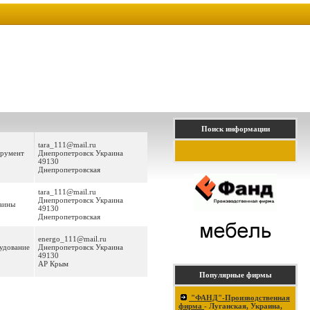
Поиск информации
tara_111@mail.ru
трумент
Днепропетровск Украина
49130
Днепропетровская
tara_111@mail.ru
Днепропетровск Украина
раины
49130
Днепропетровская
energo_111@mail.ru
удование
Днепропетровск Украина
49130
АР Крым
Популярные фирмы
"ФАНД"-Производственная
фирма
- Луганская, Украина,