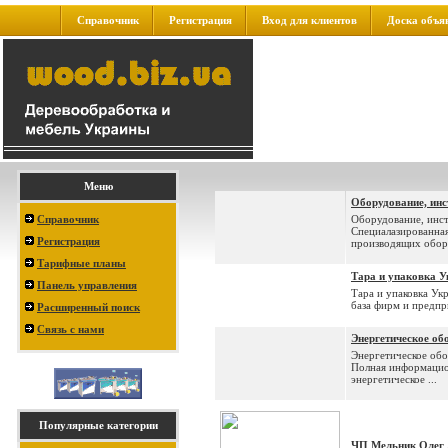
Справочник
Регистрация
Вход для клиентов
Доска объя
Меню
Оборудование, инс
Справочник
Оборудование, инст
Специалазированна
Регистрация
производящих обору
Тарифные планы
Тара и упаковка У
Панель управления
Тара и упаковка Ук
база фирм и предпр
Расширенный поиск
Связь с нами
Энергетическое об
Энергетическое обо
Полная информацио
энергетическое ...
Популярные категории
ЧП Мельник Олег