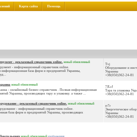
влений
Карта сайта
Помощь
трумент - рекламный справочник online.
новый
обновленный
Tvj
румент - информационный справочник online.
Оборудование и инс
я информационная база фирм и предприятий Украины,
Украины
д...
+38(050)362-24-81
краина
новый
обновленный
7JLrJ
раина - онлайновый бизнес-справочник . Полная информационная
Тара та упаковка Ук
иятий Украины, производящих тару и упаковку. а также ...
+38(050)362-24-81
орудование - рекламный справочник online.
новый
обновленный
rr7r
рудование - информационный справочник online.
Энергетическое обор
нная база фирм и предприятий Украины, производящих
Украины
+38(050)362-24-81
 Анатольевич
новый
обновленный
изображения