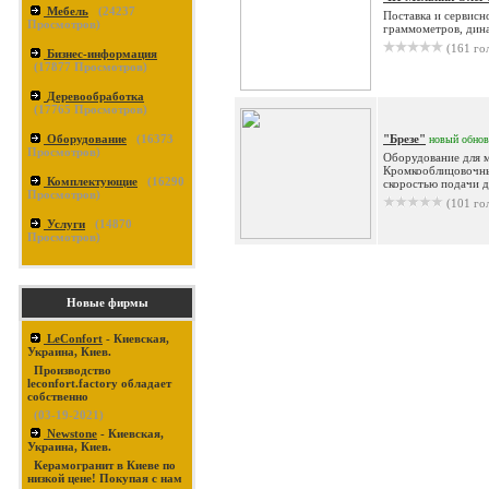
Мебель
(
24237
Поставка и сервисн
Просмотров)
граммометров, дина
(161 го
Бизнес-информация
(
17877
Просмотров)
Деревообработка
(
17765
Просмотров)
Оборудование
(
16373
"Брезе"
новый
обно
Просмотров)
Оборудование для 
Кромкооблицовочные
Комплектующие
(
16290
скоростью подачи д
Просмотров)
(101 го
Услуги
(
14870
Просмотров)
Новые фирмы
LeConfort
- Киевская,
Украина, Киев.
Производство
leconfort.factory обладает
собственно
(03-19-2021)
Newstone
- Киевская,
Украина, Киев.
Керамогранит в Киеве по
низкой цене! Покупая с нам