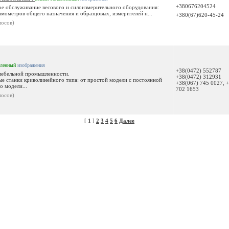
+380676204524
ое обслуживание весового и силоизмерительного оборудования:
мометров общего назначения и образцовых, измерителей н...
+380(67)620-45-24
лосов)
вленный
изображения
+38(0472) 552787
мебельной промышленности.
+38(0472) 312931
 станки криволинейного типа: от простой модели с постоянной
+38(067) 745 0027, 
о модели...
702 1653
лосов)
[
1
]
2
3
4
5
6
Далее