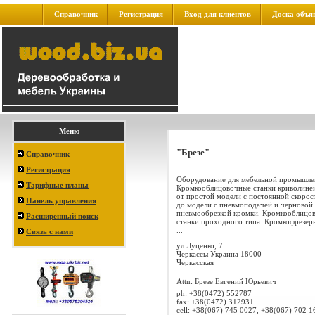
Справочник
Регистрация
Вход для клиентов
Доска объя
Меню
"Брезе"
Справочник
Регистрация
Оборудование для мебельной промышле
Тарифные планы
Кромкооблицовочные станки криволиней
от простой модели с постоянной скоро
Панель управления
до модели с пневмоподачей и черновой
пневмообрезкой кромки. Кромкооблицо
Расширенный поиск
станки проходного типа. Кромкофрезерн
...
Связь с нами
ул.Луценко, 7
Черкассы
Украина
18000
Черкасская
Attn: Брезе Евгений Юрьевич
ph:
+38(0472) 552787
fax:
+38(0472) 312931
cell:
+38(067) 745 0027, +38(067) 702 1