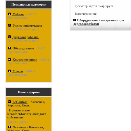
Популярные категории
Просмотр карты / маршрута
Классификация
Мебель
(
24239
Просмотров)
Оборудование / инструмент для
деревообработки
Бизнес-информация
(
17879
Просмотров)
Деревообработка
(
17765
Просмотров)
Оборудование
(
16375
Просмотров)
Комплектующие
(
16291
Просмотров)
Услуги
(
14874
Просмотров)
Новые фирмы
LeConfort
- Киевская,
Украина, Киев.
Производство
leconfort.factory обладает
собственно
(03-19-2021)
Newstone
- Киевская,
Украина, Киев.