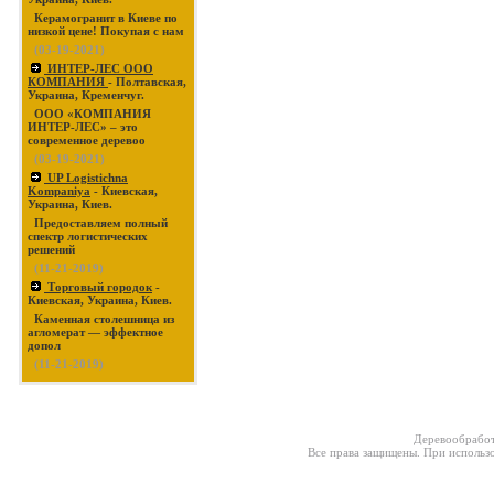
Керамогранит в Киеве по
низкой цене! Покупая с нам
(03-19-2021)
ИНТЕР-ЛЕС ООО
КОМПАНИЯ
- Полтавская,
Украина, Кременчуг.
ООО «КОМПАНИЯ
ИНТЕР-ЛЕС» – это
современное деревоо
(03-19-2021)
UP Logistichna
Kompaniya
- Киевская,
Украина, Киев.
Предоставляем полный
спектр логистических
решений
(11-21-2019)
Торговый городок
-
Киевская, Украина, Киев.
Каменная столешница из
агломерат — эффектное
допол
(11-21-2019)
Деревообработ
Все права защищены. При использо