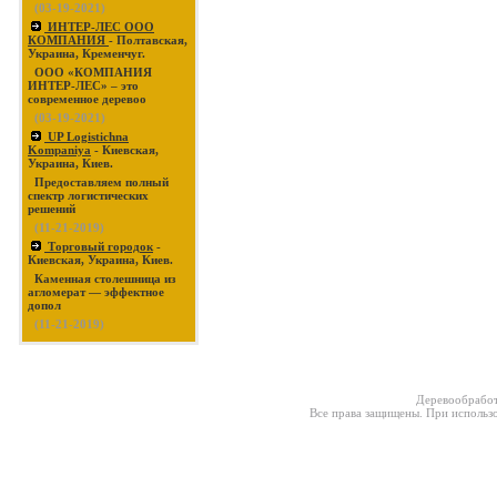
(03-19-2021)
ИНТЕР-ЛЕС ООО
КОМПАНИЯ
- Полтавская,
Украина, Кременчуг.
ООО «КОМПАНИЯ
ИНТЕР-ЛЕС» – это
современное деревоо
(03-19-2021)
UP Logistichna
Kompaniya
- Киевская,
Украина, Киев.
Предоставляем полный
спектр логистических
решений
(11-21-2019)
Торговый городок
-
Киевская, Украина, Киев.
Каменная столешница из
агломерат — эффектное
допол
(11-21-2019)
Деревообработ
Все права защищены. При использо