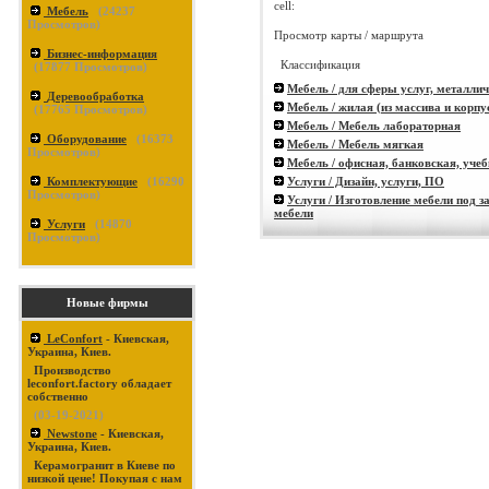
cell:
Мебель
(
24237
Просмотров)
Просмотр карты / маршрута
Бизнес-информация
Классификация
(
17877
Просмотров)
Мебель / для сферы услуг, металли
Деревообработка
Мебель / жилая (из массива и корпу
(
17765
Просмотров)
Мебель / Мебель лабораторная
Оборудование
(
16373
Мебель / Мебель мягкая
Просмотров)
Мебель / офисная, банковская, уче
Услуги / Дизайн, услуги, ПО
Комплектующие
(
16290
Просмотров)
Услуги / Изготовление мебели под з
мебели
Услуги
(
14870
Просмотров)
Новые фирмы
LeConfort
- Киевская,
Украина, Киев.
Производство
leconfort.factory обладает
собственно
(03-19-2021)
Newstone
- Киевская,
Украина, Киев.
Керамогранит в Киеве по
низкой цене! Покупая с нам