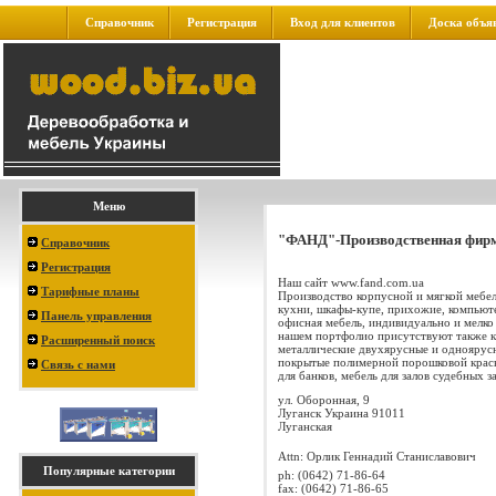
Справочник
Регистрация
Вход для клиентов
Доска объя
Меню
"ФАНД"-Производственная фир
Справочник
Регистрация
Наш сайт www.fand.com.ua
Тарифные планы
Производство корпусной и мягкой мебел
кухни, шкафы-купе, прихожие, компьют
Панель управления
офисная мебель, индивидуально и мелко
нашем портфолио присутствуют также 
Расширенный поиск
металлические двухярусные и одноярус
покрытые полимерной порошковой краск
Связь с нами
для банков, мебель для залов судебных за
ул. Оборонная, 9
Луганск
Украина
91011
Луганская
Attn: Орлик Геннадий Станиславович
Популярные категории
ph:
(0642) 71-86-64
fax:
(0642) 71-86-65