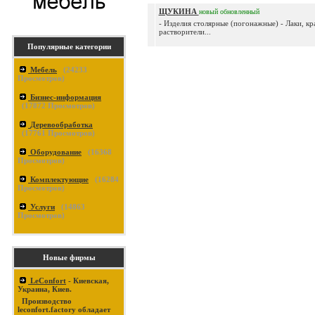
ЩУКИНА
новый
обновленный
- Изделия столярные (погонажные) - Лаки, кр
растворители...
Популярные категории
Мебель
(
24233
Просмотров)
Бизнес-информация
(
17872
Просмотров)
Деревообработка
(
17761
Просмотров)
Оборудование
(
16368
Просмотров)
Комплектующие
(
16284
Просмотров)
Услуги
(
14863
Просмотров)
Новые фирмы
LeConfort
- Киевская,
Украина, Киев.
Производство
leconfort.factory обладает