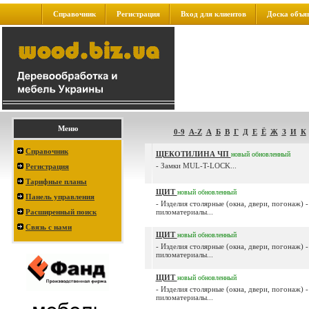
Справочник
Регистрация
Вход для клиентов
Доска объя
Меню
0-9
A-Z
А
Б
В
Г
Д
Е
Ё
Ж
З
И
К
Справочник
ЩЕКОТИЛИНА ЧП
новый
обновленный
- Замки MUL-T-LOCK...
Регистрация
Тарифные планы
ЩИТ
новый
обновленный
Панель управления
- Изделия столярные (окна, двери, погонаж) -
Расширенный поиск
пиломатериалы...
Связь с нами
ЩИТ
новый
обновленный
- Изделия столярные (окна, двери, погонаж) -
пиломатериалы...
ЩИТ
новый
обновленный
- Изделия столярные (окна, двери, погонаж) -
пиломатериалы...