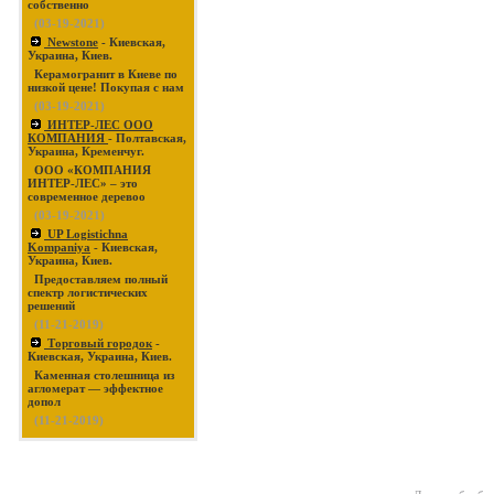
собственно
(03-19-2021)
Newstone
- Киевская,
Украина, Киев.
Керамогранит в Киеве по
низкой цене! Покупая с нам
(03-19-2021)
ИНТЕР-ЛЕС ООО
КОМПАНИЯ
- Полтавская,
Украина, Кременчуг.
ООО «КОМПАНИЯ
ИНТЕР-ЛЕС» – это
современное деревоо
(03-19-2021)
UP Logistichna
Kompaniya
- Киевская,
Украина, Киев.
Предоставляем полный
спектр логистических
решений
(11-21-2019)
Торговый городок
-
Киевская, Украина, Киев.
Каменная столешница из
агломерат — эффектное
допол
(11-21-2019)