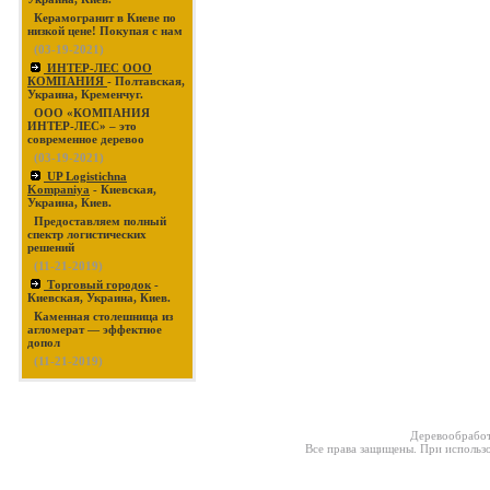
Керамогранит в Киеве по
низкой цене! Покупая с нам
(03-19-2021)
ИНТЕР-ЛЕС ООО
КОМПАНИЯ
- Полтавская,
Украина, Кременчуг.
ООО «КОМПАНИЯ
ИНТЕР-ЛЕС» – это
современное деревоо
(03-19-2021)
UP Logistichna
Kompaniya
- Киевская,
Украина, Киев.
Предоставляем полный
спектр логистических
решений
(11-21-2019)
Торговый городок
-
Киевская, Украина, Киев.
Каменная столешница из
агломерат — эффектное
допол
(11-21-2019)
Деревообработ
Все права защищены. При использо