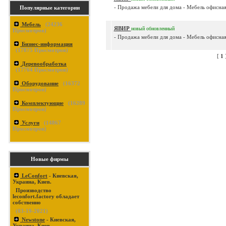
- Продажа мебели для дома - Мебель офисная.
Популярные категории
Мебель
(
24236
ЯВИР
новый
обновленный
Просмотров)
- Продажа мебели для дома - Мебель офисная.
Бизнес-информация
(
17875
Просмотров)
[
1
Деревообработка
(
17764
Просмотров)
Оборудование
(
16372
Просмотров)
Комплектующие
(
16289
Просмотров)
Услуги
(
14867
Просмотров)
Новые фирмы
LeConfort
- Киевская,
Украина, Киев.
Производство
leconfort.factory обладает
собственно
(03-19-2021)
Newstone
- Киевская,
Украина, Киев.