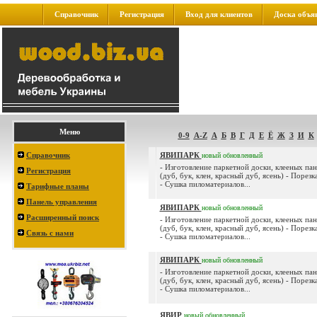
Справочник
Регистрация
Вход для клиентов
Доска объя
Меню
0-9
A-Z
А
Б
В
Г
Д
Е
Ё
Ж
З
И
К
Справочник
ЯВИПАРК
новый
обновленный
- Изготовление паркетной доски, клееных пан
Регистрация
(дуб, бук, клен, красный дуб, ясень) - Порез
- Сушка пиломатериалов...
Тарифные планы
Панель управления
ЯВИПАРК
новый
обновленный
Расширенный поиск
- Изготовление паркетной доски, клееных пан
(дуб, бук, клен, красный дуб, ясень) - Порез
Связь с нами
- Сушка пиломатериалов...
ЯВИПАРК
новый
обновленный
- Изготовление паркетной доски, клееных пан
(дуб, бук, клен, красный дуб, ясень) - Порез
- Сушка пиломатериалов...
ЯВИР
новый
обновленный