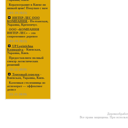
Керамогранит в Киеве по
низкой цене! Покупая с нам
(03-19-2021)
ИНТЕР-ЛЕС ООО
КОМПАНИЯ
- Полтавская,
Украина, Кременчуг.
ООО «КОМПАНИЯ
ИНТЕР-ЛЕС» – это
современное деревоо
(03-19-2021)
UP Logistichna
Kompaniya
- Киевская,
Украина, Киев.
Предоставляем полный
спектр логистических
решений
(11-21-2019)
Торговый городок
-
Киевская, Украина, Киев.
Каменная столешница из
агломерат — эффектное
допол
(11-21-2019)
Деревообработ
Все права защищены. При использо