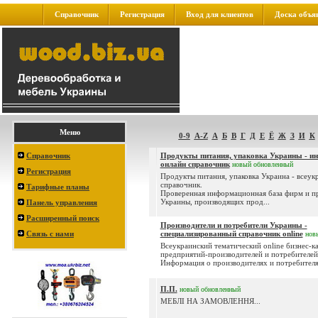
Справочник
Регистрация
Вход для клиентов
Доска объя
Меню
0-9
A-Z
А
Б
В
Г
Д
Е
Ё
Ж
З
И
К
Справочник
Продукты питания, упаковка Украины - 
онлайн справочник
новый
обновленный
Регистрация
Продукты питания, упаковка Украина - всеук
справочник.
Тарифные планы
Проверенная информационная база фирм и п
Украины, производящих прод...
Панель управления
Расширенный поиск
Производители и потребители Украины -
Связь с нами
специализированный справочник online
нов
Всеукраинский тематический online бизнес-к
предприятий-производителей и потребителей
Информация о производителях и потребителях
П.П.
новый
обновленный
МЕБЛІ НА ЗАМОВЛЕННЯ...