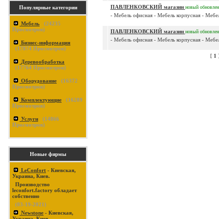
ПАВЛЕНКОВСКИЙ магазин
Популярные категории
новый
обновле
- Мебель офисная - Мебель корпусная - Мебел
Мебель
(
24235
Просмотров)
ПАВЛЕНКОВСКИЙ магазин
новый
обновле
- Мебель офисная - Мебель корпусная - Мебел
Бизнес-информация
(
17874
Просмотров)
[
1
Деревообработка
(
17764
Просмотров)
Оборудование
(
16372
Просмотров)
Комплектующие
(
16289
Просмотров)
Услуги
(
14866
Просмотров)
Новые фирмы
LeConfort
- Киевская,
Украина, Киев.
Производство
leconfort.factory обладает
собственно
(03-19-2021)
Newstone
- Киевская,
Украина, Киев.