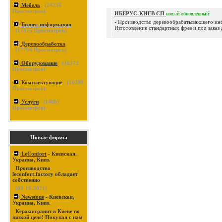
Мебель
(
24236
Просмотров)
ИБЕРУС-КИЕВ СП
новый
обновленный
- Производство деревообрабатывающего инст
Бизнес-информация
Изготовление стандартных фрез и под заказ д
(
17875
Просмотров)
Деревообработка
(
17764
Просмотров)
Оборудование
(
16372
Просмотров)
Комплектующие
(
16289
Просмотров)
Услуги
(
14867
Просмотров)
Новые фирмы
LeConfort
- Киевская,
Украина, Киев.
Производство
leconfort.factory обладает
собственно
(03-19-2021)
Newstone
- Киевская,
Украина, Киев.
Керамогранит в Киеве по
низкой цене! Покупая с нам