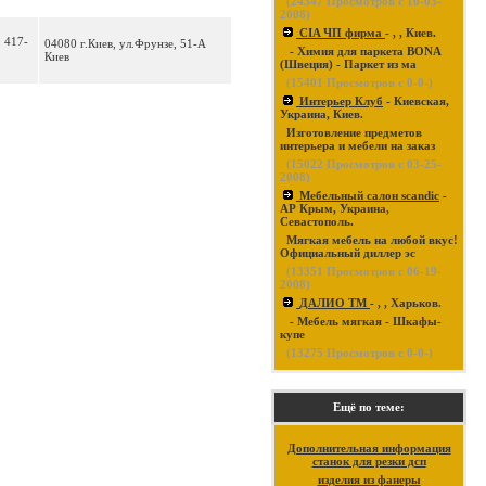
(
24347
Просмотров с 10-03-
2008)
CIA ЧП фирма
- , , Киев.
, 417-
04080 г.Киев, ул.Фрунзе, 51-А
- Химия для паркета BONA
Киев
(Швеция) - Паркет из ма
(
15401
Просмотров с 0-0-)
Интерьер Клуб
- Киевская,
Украина, Киев.
Изготовление предметов
интерьера и мебели на заказ
(
15022
Просмотров с 03-25-
2008)
Мебельный салон scandic
-
АР Крым, Украина,
Севастополь.
Мягкая мебель на любой вкус!
Официальный диллер эс
(
13351
Просмотров с 06-19-
2008)
ДАЛИО ТМ
- , , Харьков.
- Мебель мягкая - Шкафы-
купе
(
13275
Просмотров с 0-0-)
Ещё по теме:
Дополнительная информация
станок для резки дсп
изделия из фанеры