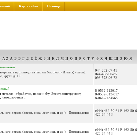
влений
Карта сайта
Помощь
9
A-Z
А
Б
В
Г
Д
Е
Ё
Ж
З
И
К
Л
М
Н
О
П
Р
С
Т
У
Ф
Х
Ч
Ш
Щ
Э
Ю
Я
бновленный
044-232-67-41
териалов производства фирмы Napoleon (Италия) - шлиф.
044-468-90-85
, круги д. 12...
093-573-96-72
ленный
8-0532-613017
 металло- обработки, новое и б/у. Электроинструмент,
8-0532-613-017
лакокрасочная ...
8-066-7434565
(044) 462-50-61 F, 462-50-6
льного дерева (двери, окна, лестницы и др.) - Производство
425-84-44 F
(044) 462-50-61 F, 462-50-6
льного дерева (двери, окна, лестницы и др.) - Производство
425-84-44 F