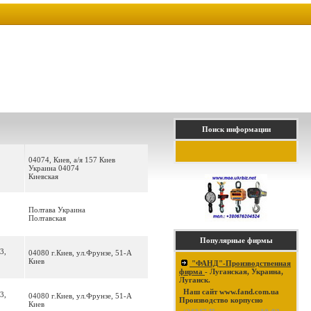
Поиск информации
04074, Киев, а/я 157 Киев
Украина 04074
Киевская
Полтава Украина
Полтавская
Популярные фирмы
3,
04080 г.Киев, ул.Фрунзе, 51-А
Киев
"ФАНД"-Производственная
фирма
- Луганская, Украина,
Луганск.
Наш сайт www.fand.com.ua
3,
04080 г.Киев, ул.Фрунзе, 51-А
Производство корпусно
Киев