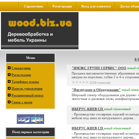
Справочник
Регистрация
Вход для клиентов
Доска объя
Меню
0-
Справочник
"ИМЭКС ГРУПП СЕРВИС" ООО
новый
о
Продажа высококачественных абразивных ма
Регистрация
шкурка на поролоне, губки 2 и 4-х сторонние
Тарифные планы
(210 голосов)
Панель управления
"Инструмент и Оборудование"
новый
обнов
Широкий спектр оборудования для дерево- и
Расширенный поиск
ленточные и дисковые пилы, шлифматериалы, 
Связь с нами
ИБЕРУС-КИЕВ СП
новый
обновленный
- Производство столярных изделий из натура
мебели под заказ из натурального дерева...
ИБЕРУС-КИЕВ СП
новый
обновленный
Популярные категории
- Производство столярных изделий из натура
мебели под заказ из натурального дерева...