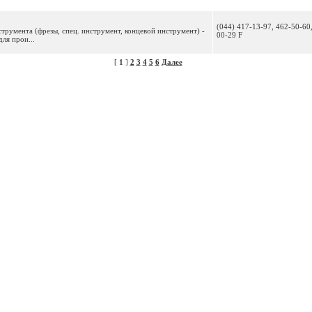
(044) 417-13-97, 462-50-60
румента (фрезы, спец. инструмент, концевой инструмент) -
00-29 F
ля прои...
[
1
]
2
3
4
5
6
Далее