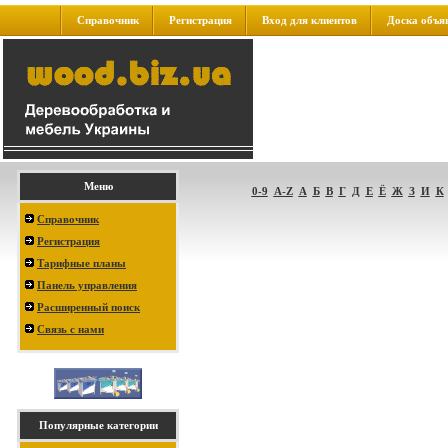
Справочник
Регистрация
Вход для клиентов
Доска объя
Меню
0-9
A-Z
А
Б
В
Г
Д
Е
Ё
Ж
З
И
К
Справочник
Регистрация
Тарифные планы
Панель управления
Расширенный поиск
Связь с нами
Популярные категории