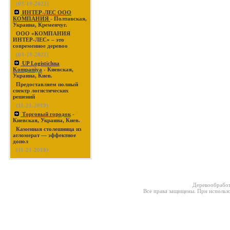
(03-19-2021)
ИНТЕР-ЛЕС ООО
КОМПАНИЯ
- Полтавская,
Украина, Кременчуг.
ООО «КОМПАНИЯ
ИНТЕР-ЛЕС» – это
современное деревоо
(03-19-2021)
UP Logistichna
Kompaniya
- Киевская,
Украина, Киев.
Предоставляем полный
спектр логистических
решений
(11-21-2019)
Торговый городок
-
Киевская, Украина, Киев.
Каменная столешница из
агломерат — эффектное
допол
(11-21-2019)
Деревообработ
Все права защищены. При использо