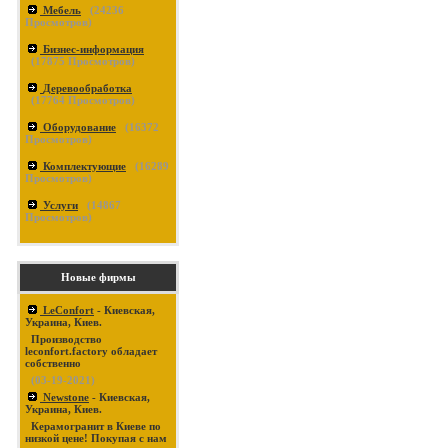
Мебель
(
24236
Просмотров)
Бизнес-информация
(
17875
Просмотров)
Деревообработка
(
17764
Просмотров)
Оборудование
(
16372
Просмотров)
Комплектующие
(
16289
Просмотров)
Услуги
(
14867
Просмотров)
Новые фирмы
LeConfort
- Киевская,
Украина, Киев.
Производство
leconfort.factory обладает
собственно
(03-19-2021)
Newstone
- Киевская,
Украина, Киев.
Керамогранит в Киеве по
низкой цене! Покупая с нам