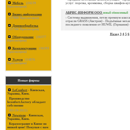
Мебель
(
24239
услуг: порезка, кромковка, сборка шкафов-куп
Просмотров)
АБРИС-ИНФОРМ ООО
новый
обновленный
Бизнес-информация
- Системы выдвижения, петли премиум класса
(
17880
Просмотров)
отрасли GRASS (Австрия) - Подъёмные меха
последнего поколения от HUWIL (Германия) - 
Деревообработка
(
17766
Просмотров)
Назад
3
4
5
6
Оборудование
(
16377
Просмотров)
Комплектующие
(
16293
Просмотров)
Услуги
(
14876
Просмотров)
Новые фирмы
LeConfort
- Киевская,
Украина, Киев.
Производство
leconfort.factory обладает
собственно
(03-19-2021)
Newstone
- Киевская,
Украина, Киев.
Керамогранит в Киеве по
низкой цене! Покупая с нам