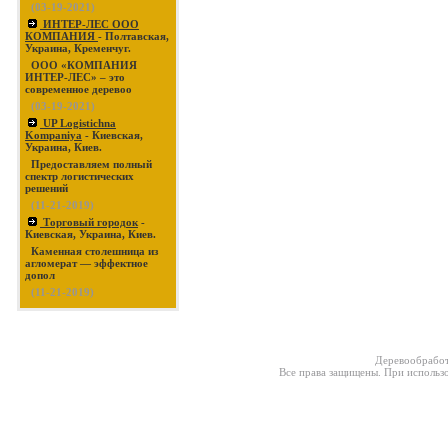
(03-19-2021)
ИНТЕР-ЛЕС ООО
КОМПАНИЯ
- Полтавская,
Украина, Кременчуг.
ООО «КОМПАНИЯ
ИНТЕР-ЛЕС» – это
современное деревоо
(03-19-2021)
UP Logistichna
Kompaniya
- Киевская,
Украина, Киев.
Предоставляем полный
спектр логистических
решений
(11-21-2019)
Торговый городок
-
Киевская, Украина, Киев.
Каменная столешница из
агломерат — эффектное
допол
(11-21-2019)
Деревообработ
Все права защищены. При использо