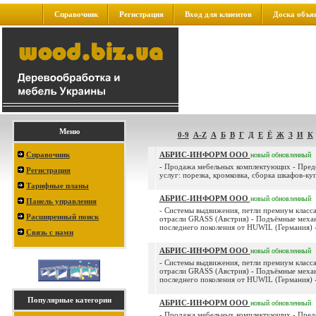
Справочник
Регистрация
Вход для клиентов
Доска объя
Меню
0-9
A-Z
А
Б
В
Г
Д
Е
Ё
Ж
З
И
К
Справочник
АБРИС-ИНФОРМ ООО
новый
обновленный
- Продажа мебельных комплектующих - Пред
Регистрация
услуг: порезка, кромковка, сборка шкафов-куп
Тарифные планы
АБРИС-ИНФОРМ ООО
новый
обновленный
Панель управления
- Системы выдвижения, петли премиум класса
Расширенный поиск
отрасли GRASS (Австрия) - Подъёмные меха
последнего поколения от HUWIL (Германия) - 
Связь с нами
АБРИС-ИНФОРМ ООО
новый
обновленный
- Системы выдвижения, петли премиум класса
отрасли GRASS (Австрия) - Подъёмные меха
последнего поколения от HUWIL (Германия) - 
Популярные категории
АБРИС-ИНФОРМ ООО
новый
обновленный
- Продажа мебельных комплектующих - Пред