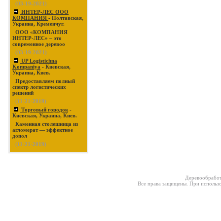
(03-19-2021)
ИНТЕР-ЛЕС ООО
КОМПАНИЯ
- Полтавская,
Украина, Кременчуг.
ООО «КОМПАНИЯ
ИНТЕР-ЛЕС» – это
современное деревоо
(03-19-2021)
UP Logistichna
Kompaniya
- Киевская,
Украина, Киев.
Предоставляем полный
спектр логистических
решений
(11-21-2019)
Торговый городок
-
Киевская, Украина, Киев.
Каменная столешница из
агломерат — эффектное
допол
(11-21-2019)
Деревообработ
Все права защищены. При использо