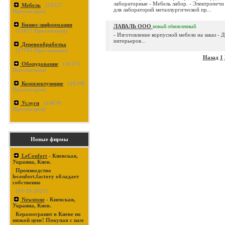
лабораторные - Мебель лабор. - Электропечи
Мебель
(
24237
для лабораторий металлургической пр...
Просмотров)
Бизнес-информация
ЛАВАЛЬ ООО
новый
обновленный
(
17877
Просмотров)
- Изготовление корпусной мебели на заказ - 
интерьеров...
Деревообработка
(
17765
Просмотров)
Назад
1
Оборудование
(
16373
Просмотров)
Комплектующие
(
16290
Просмотров)
Услуги
(
14870
Просмотров)
Новые фирмы
LeConfort
- Киевская,
Украина, Киев.
Производство
leconfort.factory обладает
собственно
(03-19-2021)
Newstone
- Киевская,
Украина, Киев.
Керамогранит в Киеве по
низкой цене! Покупая с нам