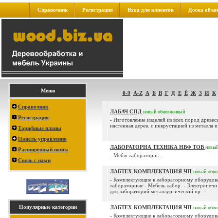
Справочник
Регистрация
Вход для клиентов
Доска объя
Меню
0-9
A-Z
А
Б
В
Г
Д
Е
Ё
Ж
З
И
К
Справочник
ЛАБАЧ СПД
новый
обновленный
Регистрация
- Изготовление изделий из всех пород древес
настенная дерев. с инкрустацией из металла и 
Тарифные планы
Панель управления
ЛАБОРАТОРНА ТЕХНІКА НВФ ТОВ
новы
Расширенный поиск
- Меблі лабораторні...
Связь с нами
ЛАБТЕХ-КОМПЛЕКТАЦИЯ ЧП
новый
обно
- Комплектующие к лабораторному оборудов
лабораторные - Мебель лабор. - Электропечи
для лабораторий металлургической пр...
Популярные категории
ЛАБТЕХ-КОМПЛЕКТАЦИЯ ЧП
новый
обно
- Комплектующие к лабораторному оборудов