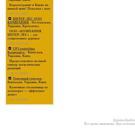
Керамогранит в Киеве по
низкой цене! Покупая с нам
(03-19-2021)
ИНТЕР-ЛЕС ООО
КОМПАНИЯ
- Полтавская,
Украина, Кременчуг.
ООО «КОМПАНИЯ
ИНТЕР-ЛЕС» – это
современное деревоо
(03-19-2021)
UP Logistichna
Kompaniya
- Киевская,
Украина, Киев.
Предоставляем полный
спектр логистических
решений
(11-21-2019)
Торговый городок
-
Киевская, Украина, Киев.
Каменная столешница из
агломерат — эффектное
допол
(11-21-2019)
Деревообработ
Все права защищены. При использо