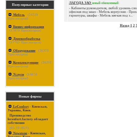
ЛАГОДА ЗАО
новый
обновленный
Популярные категории
- Кабинеты руководителя, любой уровень сл
офисная под заказ - Мебель корпусная - При
Мебель
(
24239
гарнитуры, шкафы - Мебель мягкая под з...
Просмотров)
Назад
1
2
Бизнес-информация
(
17879
Просмотров)
Деревообработка
(
17765
Просмотров)
Оборудование
(
16375
Просмотров)
Комплектующие
(
16291
Просмотров)
Услуги
(
14874
Просмотров)
Новые фирмы
LeConfort
- Киевская,
Украина, Киев.
Производство
leconfort.factory обладает
собственно
(03-19-2021)
Newstone
- Киевская,
Украина, Киев.