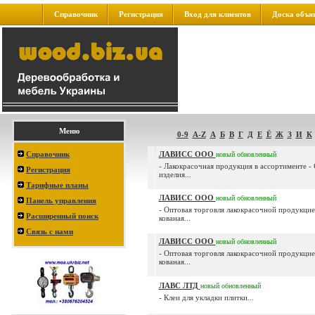
Справочник
Регистрация
Вход для клиентов
Доска объя
Меню
0-9
A-Z
А
Б
В
Г
Д
Е
Ё
Ж
З
И
К
Справочник
ЛАВИСС ООО
новый
обновленный
- Лакокрасочная продукция в ассортименте -
Регистрация
изделия...
Тарифные планы
ЛАВИСС ООО
новый
обновленный
Панель управления
- Оптовая торговля лакокрасочной продукцие
Расширенный поиск
кованая...
Связь с нами
ЛАВИСС ООО
новый
обновленный
- Оптовая торговля лакокрасочной продукцие
кованая...
ЛАВС ЛТД
новый
обновленный
- Клеи для укладки плитки...