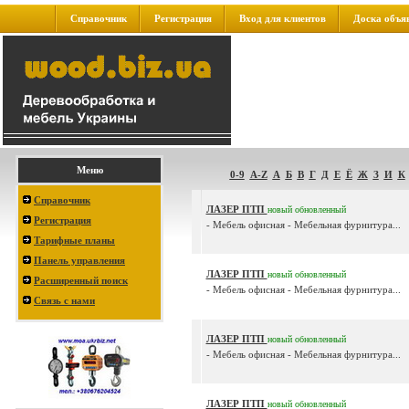
Справочник
Регистрация
Вход для клиентов
Доска объя
Меню
0-9
A-Z
А
Б
В
Г
Д
Е
Ё
Ж
З
И
К
Справочник
ЛАЗЕР ПТП
новый
обновленный
Регистрация
- Мебель офисная - Мебельная фурнитура...
Тарифные планы
Панель управления
ЛАЗЕР ПТП
новый
обновленный
Расширенный поиск
- Мебель офисная - Мебельная фурнитура...
Связь с нами
ЛАЗЕР ПТП
новый
обновленный
- Мебель офисная - Мебельная фурнитура...
ЛАЗЕР ПТП
новый
обновленный