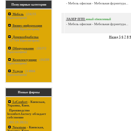
- Мебель офисная - Мебельная фурнитура...
Популярные категории
Мебель
(
24235
Просмотров)
ЛАЗЕР ПТП
новый
обновленный
- Мебель офисная - Мебельная фурнитура...
Бизнес-информация
(
17874
Просмотров)
Деревообработка
Назад
5
6
7
8
(
17764
Просмотров)
Оборудование
(
16372
Просмотров)
Комплектующие
(
16289
Просмотров)
Услуги
(
14866
Просмотров)
Новые фирмы
LeConfort
- Киевская,
Украина, Киев.
Производство
leconfort.factory обладает
собственно
(03-19-2021)
Newstone
- Киевская,
Украина, Киев.