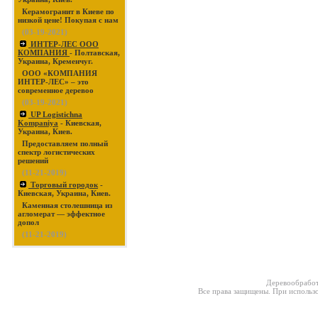
Керамогранит в Киеве по
низкой цене! Покупая с нам
(03-19-2021)
ИНТЕР-ЛЕС ООО
КОМПАНИЯ
- Полтавская,
Украина, Кременчуг.
ООО «КОМПАНИЯ
ИНТЕР-ЛЕС» – это
современное деревоо
(03-19-2021)
UP Logistichna
Kompaniya
- Киевская,
Украина, Киев.
Предоставляем полный
спектр логистических
решений
(11-21-2019)
Торговый городок
-
Киевская, Украина, Киев.
Каменная столешница из
агломерат — эффектное
допол
(11-21-2019)
Деревообработ
Все права защищены. При использо