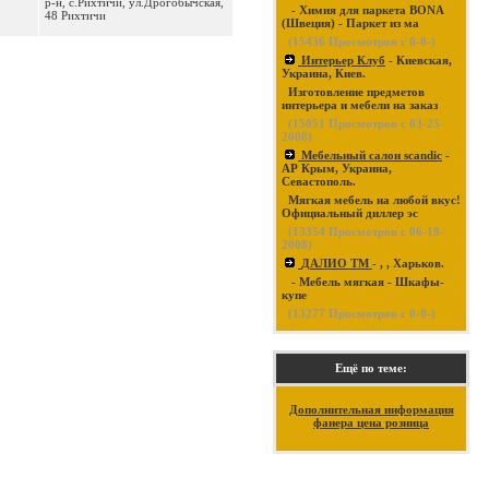
р-н, с.Рихтичи, ул.Дрогобычская,
- Химия для паркета BONA
48 Рихтичи
(Швеция) - Паркет из ма
(
15436
Просмотров с 0-0-)
Интерьер Клуб
- Киевская,
Украина, Киев.
Изготовление предметов
интерьера и мебели на заказ
(
15051
Просмотров с 03-25-
2008)
Мебельный салон scandic
-
АР Крым, Украина,
Севастополь.
Мягкая мебель на любой вкус!
Официальный диллер эс
(
13354
Просмотров с 06-19-
2008)
ДАЛИО ТМ
- , , Харьков.
- Мебель мягкая - Шкафы-
купе
(
13277
Просмотров с 0-0-)
Ещё по теме:
Дополнительная информация
фанера цена розница