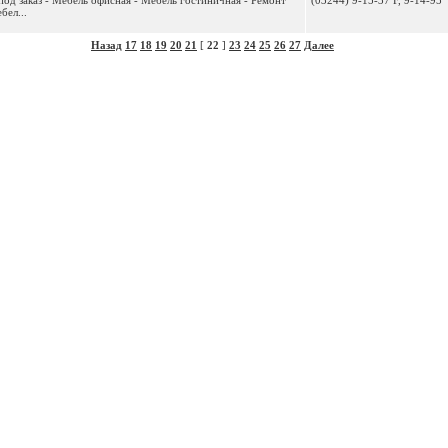
под заказ - Мебель офисная - Мебель гостиничная - Ремонт
(03244) 9-15-37 F, 9-14-95
бел...
Назад
17
18
19
20
21
[
22
]
23
24
25
26
27
Далее