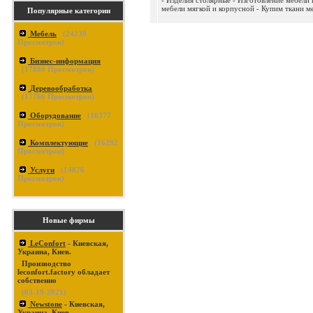
- Изделия столярные - Изготовление мебели 
мебели мягкой и корпусной - Купим ткани ме
Популярные категории
Мебель
(
24239
Просмотров)
Бизнес-информация
(
17880
Просмотров)
Деревообработка
(
17766
Просмотров)
Оборудование
(
16377
Просмотров)
Комплектующие
(
16292
Просмотров)
Услуги
(
14876
Просмотров)
Новые фирмы
LeConfort
- Киевская,
Украина, Киев.
Производство
leconfort.factory обладает
собственно
(03-19-2021)
Newstone
- Киевская,
Украина, Киев.