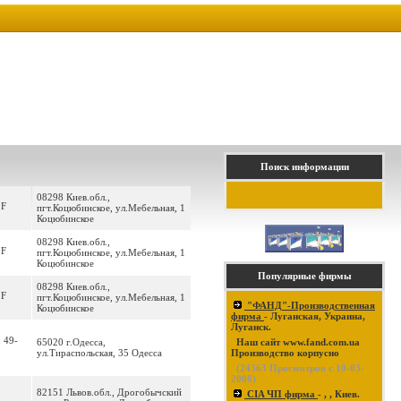
Поиск информации
08298 Киев.обл.,
 F
пгт.Коцюбинское, ул.Мебельная, 1
Коцюбинское
08298 Киев.обл.,
 F
пгт.Коцюбинское, ул.Мебельная, 1
Коцюбинское
Популярные фирмы
08298 Киев.обл.,
 F
пгт.Коцюбинское, ул.Мебельная, 1
"ФАНД"-Производственная
Коцюбинское
фирма
- Луганская, Украина,
Луганск.
 49-
65020 г.Одесса,
Наш сайт www.fand.com.ua
ул.Тираспольская, 35 Одесса
Производство корпусно
(
24363
Просмотров с 10-03-
2008)
82151 Львов.обл., Дрогобычский
CIA ЧП фирма
- , , Киев.