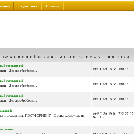
влений
Карта сайта
Помощь
9
A-Z
А
Б
В
Г
Д
Е
Ё
Ж
З
И
К
Л
М
Н
О
П
Р
С
Т
У
Ф
Х
Ч
Ш
Щ
Э
Ю
Я
овый
обновленный
(044) 490-75-33, 490-75-44
кон - Деревообработка...
овый
обновленный
(044) 490-75-33, 490-75-44
кон - Деревообработка...
овый
обновленный
(044) 490-75-33, 490-75-44
кон - Деревообработка...
овленный
(0482) 39-49-04, 722-27-07,
асады и столешницы ПОСТФОРМИНГ - Спинки кроватные из
69-21 F
новленный