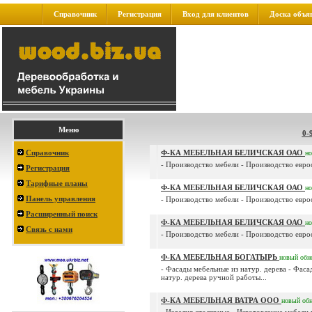
Справочник
Регистрация
Вход для клиентов
Доска объя
Меню
0-
Справочник
Ф-КА МЕБЕЛЬНАЯ БЕЛИЧСКАЯ ОАО
н
- Производство мебели - Производство евроо
Регистрация
Тарифные планы
Ф-КА МЕБЕЛЬНАЯ БЕЛИЧСКАЯ ОАО
н
Панель управления
- Производство мебели - Производство евроо
Расширенный поиск
Ф-КА МЕБЕЛЬНАЯ БЕЛИЧСКАЯ ОАО
н
Связь с нами
- Производство мебели - Производство евроо
Ф-КА МЕБЕЛЬНАЯ БОГАТЫРЬ
новый
обн
- Фасады мебельные из натур. дерева - Ф
натур. дерева ручной работы...
Ф-КА МЕБЕЛЬНАЯ ВАТРА ООО
новый
об