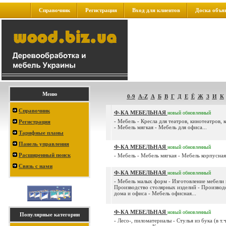
Справочник
Регистрация
Вход для клиентов
Доска объя
Меню
0-9
A-Z
А
Б
В
Г
Д
Е
Ё
Ж
З
И
К
Справочник
Ф-КА МЕБЕЛЬНАЯ
новый
обновленный
- Мебель - Кресла для театров, кинотеатров, 
Регистрация
- Мебель мягкая - Мебель для офиса...
Тарифные планы
Панель управления
Ф-КА МЕБЕЛЬНАЯ
новый
обновленный
Расширенный поиск
- Мебель - Мебель мягкая - Мебель корпусная.
Связь с нами
Ф-КА МЕБЕЛЬНАЯ
новый
обновленный
- Мебель малых форм - Изготовление мебели п
Производство столярных изделий - Производ
дома и офиса - Мебель офисная...
Ф-КА МЕБЕЛЬНАЯ
новый
обновленный
Популярные категории
- Лесо-, пиломатериалы - Стулья из бука (в т.ч