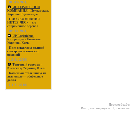
(03-19-2021)
ИНТЕР-ЛЕС ООО
КОМПАНИЯ
- Полтавская,
Украина, Кременчуг.
ООО «КОМПАНИЯ
ИНТЕР-ЛЕС» – это
современное деревоо
(03-19-2021)
UP Logistichna
Kompaniya
- Киевская,
Украина, Киев.
Предоставляем полный
спектр логистических
решений
(11-21-2019)
Торговый городок
-
Киевская, Украина, Киев.
Каменная столешница из
агломерат — эффектное
допол
(11-21-2019)
Деревообработ
Все права защищены. При использо