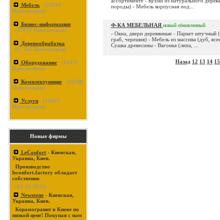
ассортименте - Кухни из натурального дерева
Мебель
(
24234
породы) - Мебель корпусная под...
Просмотров)
Бизнес-информация
Ф-КА МЕБЕЛЬНАЯ
новый
обновленный
(
17873
Просмотров)
- Окна, двери деревянные - Паркет штучный (
граб, черешня) - Мебель из массива (дуб, ясен
Деревообработка
Сушка древесины - Вагонка (липа, ...
(
17763
Просмотров)
Назад
12
13
14
15
Оборудование
(
16371
Просмотров)
Комплектующие
(
16288
Просмотров)
Услуги
(
14865
Просмотров)
Новые фирмы
LeConfort
- Киевская,
Украина, Киев.
Производство
leconfort.factory обладает
собственно
(03-19-2021)
Newstone
- Киевская,
Украина, Киев.
Керамогранит в Киеве по
низкой цене! Покупая с нам