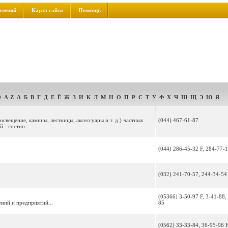
влений
Карта сайта
Помощь
9
A-Z
А
Б
В
Г
Д
Е
Ё
Ж
З
И
К
Л
М
Н
О
П
Р
С
Т
У
Ф
Х
Ч
Ш
Щ
Э
Ю
Я
освещение, камины, лестницы, аксессуары и т. д.) частных
(044) 467-61-87
 - гостин...
(044) 286-45-32 F, 284-77-1
(032) 241-70-57, 244-34-54
(05366) 3-50-97 F, 3-41-88,
ний и предприятий...
85
(0562) 33-33-84, 36-95-96 