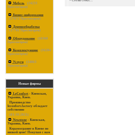
- Столы стекл....
Мебель
(
24233
Просмотров)
Бизнес-информация
(
17872
Просмотров)
Деревообработка
(
17761
Просмотров)
Оборудование
(
16368
Просмотров)
Комплектующие
(
16284
Просмотров)
Услуги
(
14863
Просмотров)
Новые фирмы
LeConfort
- Киевская,
Украина, Киев.
Производство
leconfort.factory обладает
собственно
(03-19-2021)
Newstone
- Киевская,
Украина, Киев.
Керамогранит в Киеве по
низкой цене! Покупая с нам