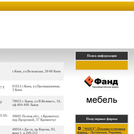
Поиск информации
г.Киев, ул.Волошская, 28/48 Киев
01013 г.Киев, ул.Промышленная,
7 F
3 Киев
79053 г.Львов, ул.В.Великого, 16,
 F
оф.404-408 Львов
 3-50-
39605 Полтав.обл., г.Кременчуг,
Популярные фирмы
пер.Прорезной, 37 Кременчуг
"ФАНД"-Производственная
49054 г.Дн-ск, пр.Кирова, 83,
F
фирма
- Луганская, Украина,
корп.1, к.209-212