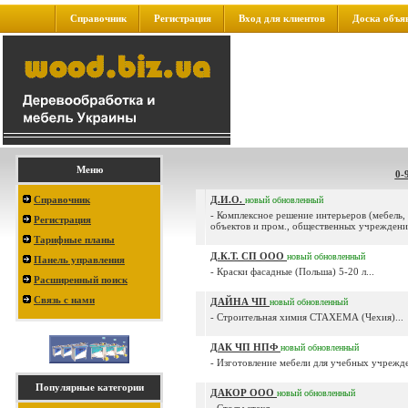
Справочник
Регистрация
Вход для клиентов
Доска объя
Меню
0-
Справочник
Д.И.О.
новый
обновленный
- Комплексное решение интерьеров (мебель, 
Регистрация
объектов и пром., общественных учреждений
Тарифные планы
Д.К.Т. СП ООО
новый
обновленный
Панель управления
- Краски фасадные (Польша) 5-20 л...
Расширенный поиск
Связь с нами
ДАЙНА ЧП
новый
обновленный
- Строительная химия СТАХЕМА (Чехия)...
ДАК ЧП НПФ
новый
обновленный
- Изготовление мебели для учебных учрежде
Популярные категории
ДАКОР ООО
новый
обновленный