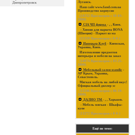
Луганск.
Днепропетровск
Наш сайт www.fand.com.ua
Производство корпусно
(
24332
Просмотров с 10-03-
2008)
CIA ЧП фирма
- , , Киев.
- Химия для паркета BONA
(Швеция) - Паркет из ма
(
15359
Просмотров с 0-0-)
Интерьер Клуб
- Киевская,
Украина, Киев.
Изготовление предметов
интерьера и мебели на заказ
(
14974
Просмотров с 03-25-
2008)
Мебельный салон scandic
-
АР Крым, Украина,
Севастополь.
Мягкая мебель на любой вкус!
Официальный диллер эс
(
13346
Просмотров с 06-19-
2008)
ДАЛИО ТМ
- , , Харьков.
- Мебель мягкая - Шкафы-
купе
(
13272
Просмотров с 0-0-)
Ещё по теме: