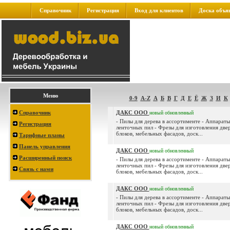
Справочник
Регистрация
Вход для клиентов
Доска объя
Меню
0-9
A-Z
А
Б
В
Г
Д
Е
Ё
Ж
З
И
К
Справочник
ДАКС ООО
новый
обновленный
- Пилы для дерева в ассортименте - Аппараты
Регистрация
ленточных пил - Фрезы для изготовления две
блоков, мебельных фасадов, доск...
Тарифные планы
Панель управления
ДАКС ООО
новый
обновленный
Расширенный поиск
- Пилы для дерева в ассортименте - Аппараты
ленточных пил - Фрезы для изготовления две
Связь с нами
блоков, мебельных фасадов, доск...
ДАКС ООО
новый
обновленный
- Пилы для дерева в ассортименте - Аппараты
ленточных пил - Фрезы для изготовления две
блоков, мебельных фасадов, доск...
ДАКС ООО
новый
обновленный