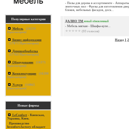
- Пилы для дерева в ассортименте - Аппараты
ленточных пил - Фрезы для изготовления две
блоков, мебельных фасадов, доск...
Популярные категории
ДАЛИО ТМ
новый
обновленный
- Мебель мягкая - Шкафы-купе...
Мебель
(
24234
(93 голосов)
Просмотров)
Бизнес-информация
Назад
1
2
(
17873
Просмотров)
Деревообработка
(
17763
Просмотров)
Оборудование
(
16371
Просмотров)
Комплектующие
(
16288
Просмотров)
Услуги
(
14865
Просмотров)
Новые фирмы
LeConfort
- Киевская,
Украина, Киев.
Производство
leconfort.factory обладает