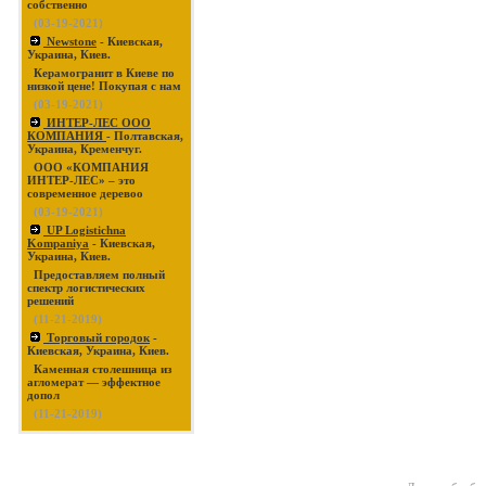
собственно
(03-19-2021)
Newstone
- Киевская,
Украина, Киев.
Керамогранит в Киеве по
низкой цене! Покупая с нам
(03-19-2021)
ИНТЕР-ЛЕС ООО
КОМПАНИЯ
- Полтавская,
Украина, Кременчуг.
ООО «КОМПАНИЯ
ИНТЕР-ЛЕС» – это
современное деревоо
(03-19-2021)
UP Logistichna
Kompaniya
- Киевская,
Украина, Киев.
Предоставляем полный
спектр логистических
решений
(11-21-2019)
Торговый городок
-
Киевская, Украина, Киев.
Каменная столешница из
агломерат — эффектное
допол
(11-21-2019)