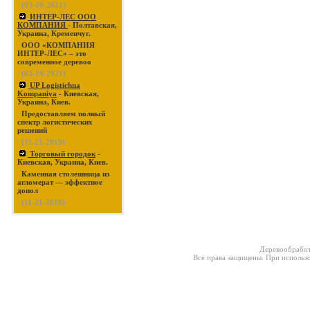
(03-19-2021)
ИНТЕР-ЛЕС ООО
КОМПАНИЯ
- Полтавская,
Украина, Кременчуг.
ООО «КОМПАНИЯ
ИНТЕР-ЛЕС» – это
современное деревоо
(03-19-2021)
UP Logistichna
Kompaniya
- Киевская,
Украина, Киев.
Предоставляем полный
спектр логистических
решений
(11-21-2019)
Торговый городок
-
Киевская, Украина, Киев.
Каменная столешница из
агломерат — эффектное
допол
(11-21-2019)
Деревообработ
Все права защищены. При использо