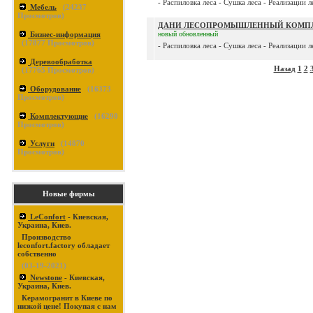
- Распиловка леса - Сушка леса - Реализации л
Мебель
(
24237
Просмотров)
ДАНИ ЛЕСОПРОМЫШЛЕННЫЙ КОМПЛ
Бизнес-информация
новый
обновленный
(
17877
Просмотров)
- Распиловка леса - Сушка леса - Реализации л
Деревообработка
Назад
1
2
(
17765
Просмотров)
Оборудование
(
16373
Просмотров)
Комплектующие
(
16290
Просмотров)
Услуги
(
14870
Просмотров)
Новые фирмы
LeConfort
- Киевская,
Украина, Киев.
Производство
leconfort.factory обладает
собственно
(03-19-2021)
Newstone
- Киевская,
Украина, Киев.
Керамогранит в Киеве по
низкой цене! Покупая с нам