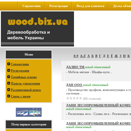
Справочник
Регистрация
Вход для клиентов
Доска объя
Меню
0-9
A-Z
А
Б
В
Г
Д
Е
Ё
Ж
З
И
К
Справочник
ДАЛИО ТМ
новый
обновленный
Регистрация
- Мебель мягкая - Шкафы-купе...
Тарифные планы
Панель управления
ДАН ООО
новый
обновленный
Расширенный поиск
- Производство профиля, комплектующих к 
системам...
Связь с нами
(66 голосов)
ДАНИ ЛЕСОПРОМЫШЛЕННЫЙ КОМПЛ
новый
обновленный
- Распиловка леса - Сушка леса - Реализации л
ДАНИ ЛЕСОПРОМЫШЛЕННЫЙ КОМПЛ
Популярные категории
новый
обновленный