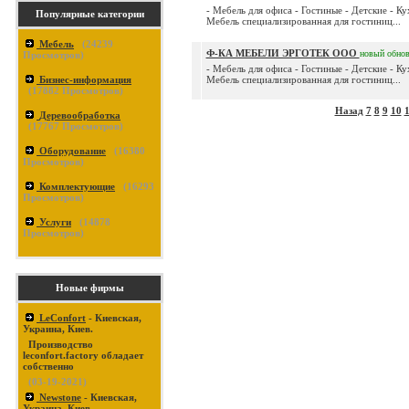
- Мебель для офиса - Гостиные - Детские - Ку
Популярные категории
Мебель специализированная для гостиниц...
Мебель
(
24239
Ф-КА МЕБЕЛИ ЭРГОТЕК ООО
новый
обно
Просмотров)
- Мебель для офиса - Гостиные - Детские - Ку
Бизнес-информация
Мебель специализированная для гостиниц...
(
17882
Просмотров)
Назад
7
8
9
10
1
Деревообработка
(
17767
Просмотров)
Оборудование
(
16380
Просмотров)
Комплектующие
(
16293
Просмотров)
Услуги
(
14878
Просмотров)
Новые фирмы
LeConfort
- Киевская,
Украина, Киев.
Производство
leconfort.factory обладает
собственно
(03-19-2021)
Newstone
- Киевская,
Украина, Киев.