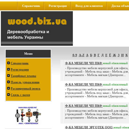
Справочник
Регистрация
Вход для клиентов
Доска объя
Меню
0-9
A-Z
А
Б
В
Г
Д
Е
Ё
Ж
З
И
К
Справочник
Ф-КА МЕБЕЛИ ЧП ПКФ
новый
обновленный
- Производство мебели корпусной для офиса,
Регистрация
учреждений - Мебель под заказ - Мебель для 
ассортименте - Мебель мягкая (Днепропе...
Тарифные планы
Панель управления
Ф-КА МЕБЕЛИ ЧП ПКФ
новый
обновленный
Расширенный поиск
- Производство мебели корпусной для офиса,
учреждений - Мебель под заказ - Мебель для 
Связь с нами
ассортименте - Мебель мягкая (Днепропе...
Ф-КА МЕБЕЛИ ЧП ПКФ
новый
обновленный
- Производство мебели корпусной для офиса,
учреждений - Мебель под заказ - Мебель для 
ассортименте - Мебель мягкая (Днепропе...
Ф-КА МЕБЕЛИ ЭРГОТЕК ООО
новый
обно