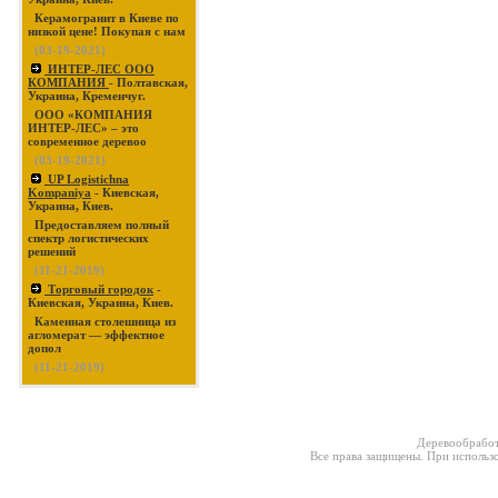
Керамогранит в Киеве по
низкой цене! Покупая с нам
(03-19-2021)
ИНТЕР-ЛЕС ООО
КОМПАНИЯ
- Полтавская,
Украина, Кременчуг.
ООО «КОМПАНИЯ
ИНТЕР-ЛЕС» – это
современное деревоо
(03-19-2021)
UP Logistichna
Kompaniya
- Киевская,
Украина, Киев.
Предоставляем полный
спектр логистических
решений
(11-21-2019)
Торговый городок
-
Киевская, Украина, Киев.
Каменная столешница из
агломерат — эффектное
допол
(11-21-2019)
Деревообработ
Все права защищены. При использо