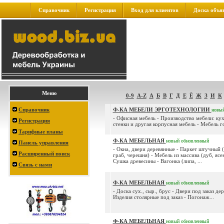
Справочник
Регистрация
Вход для клиентов
Доска объя
Меню
0-9
A-Z
А
Б
В
Г
Д
Е
Ё
Ж
З
И
К
Справочник
Ф-КА МЕБЕЛИ ЭРГОТЕХНОЛОГИИ
новы
- Офисная мебель - Производство мебели: кух
Регистрация
стенки и другая корпусная мебель - Мебель г
Тарифные планы
Ф-КА МЕБЕЛЬНАЯ
новый
обновленный
Панель управления
- Окна, двери деревянные - Паркет штучный (
Расширенный поиск
граб, черешня) - Мебель из массива (дуб, ясен
Сушка древесины - Вагонка (липа, ...
Связь с нами
Ф-КА МЕБЕЛЬНАЯ
новый
обновленный
- Доска сух., сыр., брус - Двери под заказ де
Изделия столярные под заказ - Погонаж...
Ф-КА МЕБЕЛЬНАЯ
новый
обновленный