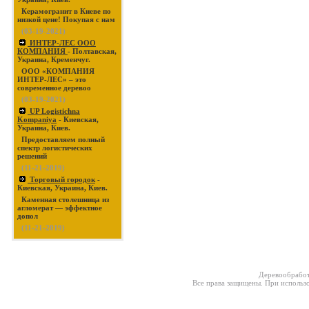
Керамогранит в Киеве по
низкой цене! Покупая с нам
(03-19-2021)
ИНТЕР-ЛЕС ООО
КОМПАНИЯ
- Полтавская,
Украина, Кременчуг.
ООО «КОМПАНИЯ
ИНТЕР-ЛЕС» – это
современное деревоо
(03-19-2021)
UP Logistichna
Kompaniya
- Киевская,
Украина, Киев.
Предоставляем полный
спектр логистических
решений
(11-21-2019)
Торговый городок
-
Киевская, Украина, Киев.
Каменная столешница из
агломерат — эффектное
допол
(11-21-2019)
Деревообработ
Все права защищены. При использо