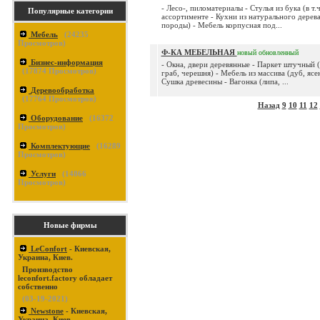
- Лесо-, пиломатериалы - Стулья из бука (в т.ч
Популярные категории
ассортименте - Кухни из натурального дерева
породы) - Мебель корпусная под...
Мебель
(
24235
Просмотров)
Ф-КА МЕБЕЛЬНАЯ
новый
обновленный
Бизнес-информация
- Окна, двери деревянные - Паркет штучный (
(
17874
Просмотров)
граб, черешня) - Мебель из массива (дуб, ясен
Сушка древесины - Вагонка (липа, ...
Деревообработка
(
17764
Просмотров)
Назад
9
10
11
12
Оборудование
(
16372
Просмотров)
Комплектующие
(
16289
Просмотров)
Услуги
(
14866
Просмотров)
Новые фирмы
LeConfort
- Киевская,
Украина, Киев.
Производство
leconfort.factory обладает
собственно
(03-19-2021)
Newstone
- Киевская,
Украина, Киев.